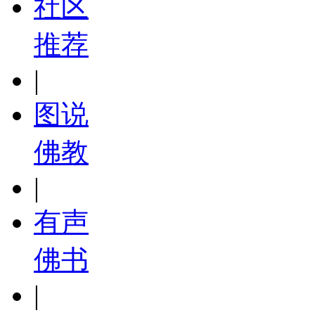
社区
推荐
|
图说
佛教
|
有声
佛书
|