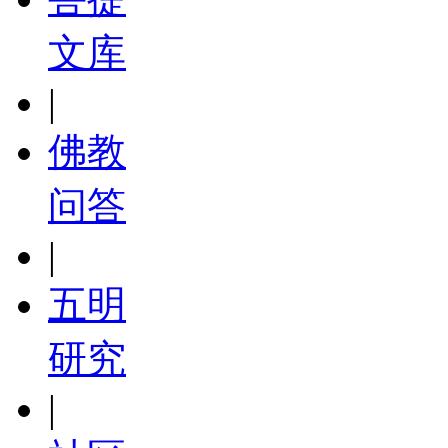
文库
|
佛教
问答
|
五明
研究
|