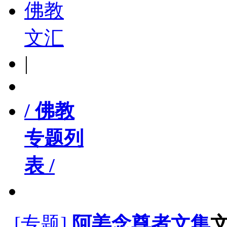
佛教
文汇
|
/ 佛教
专题列
表 /
[专题]
阿姜念尊者文集