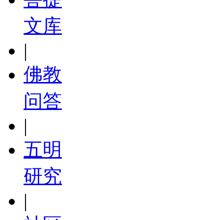
文库
|
佛教
问答
|
五明
研究
|