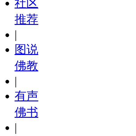
社区
推荐
|
图说
佛教
|
有声
佛书
|