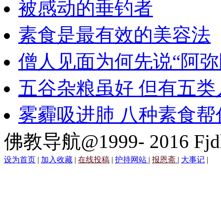
被感动的垂钓者
素食是最有效的美容法
僧人见面为何先说“阿弥
五谷杂粮虽好 但有五类
雾霾吸进肺 八种素食帮
佛教导航@1999- 2016 Fjd
设为首页
|
加入收藏
|
在线投稿
|
护持网站
|
报恩斋
|
大事记
|