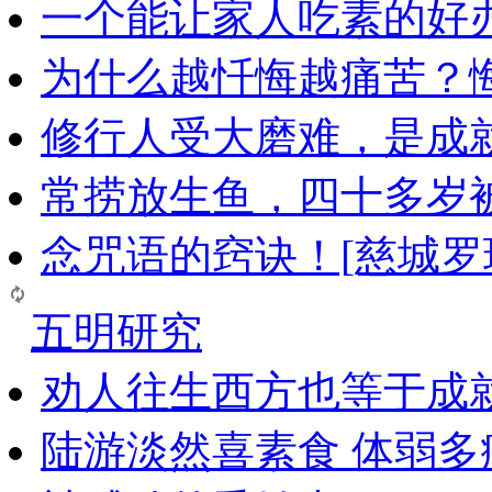
一个能让家人吃素的好
为什么越忏悔越痛苦？
修行人受大磨难，是成
常捞放生鱼，四十多岁
念咒语的窍诀！[慈城罗
五明研究
劝人往生西方也等于成
陆游淡然喜素食 体弱多