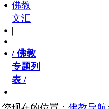
佛教
文汇
|
/ 佛教
专题列
表 /
您现在的位置：
佛教导航