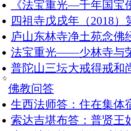
《法宝重光—千年国宝
四祖寺戊戌年（2018
庐山东林寺净土苑念佛
法宝重光——少林寺与
普陀山三坛大戒得戒和
佛教问答
生西法师答：住在集体
索达吉堪布答：普贤王