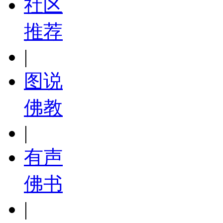
社区
推荐
|
图说
佛教
|
有声
佛书
|