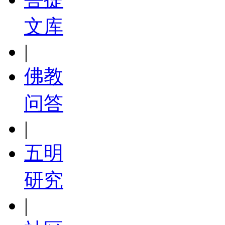
文库
|
佛教
问答
|
五明
研究
|