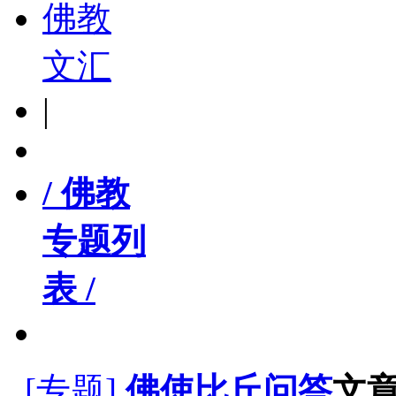
佛教
文汇
|
/ 佛教
专题列
表 /
[专题]
佛使比丘问答
文