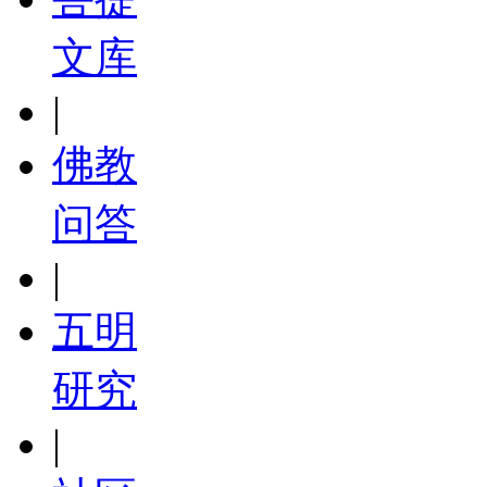
文库
|
佛教
问答
|
五明
研究
|