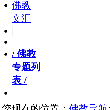
佛教
文汇
|
/ 佛教
专题列
表 /
您现在的位置：
佛教导航