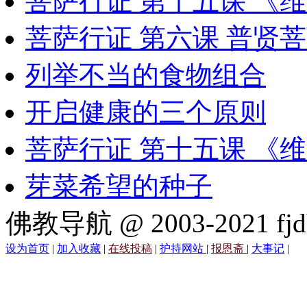
菩萨行证 第十五课 《
菩萨行证 第六课 普贤
列举不当的食物组合
开启健康的三个原则
菩萨行证 第十五课 《
芽菜希望的种子
佛教导航 @ 2003-2021 fjd
设为首页
|
加入收藏
|
在线投稿
|
护持网站
|
报恩斋
|
大事记
|