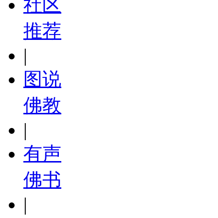
社区
推荐
|
图说
佛教
|
有声
佛书
|