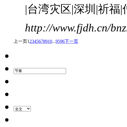
|台湾灾区|深圳|祈福|
http://www.fjdh.cn/b
上一页
1
2
3
4
5
6
7
8
9
10
...
95
96
下一页