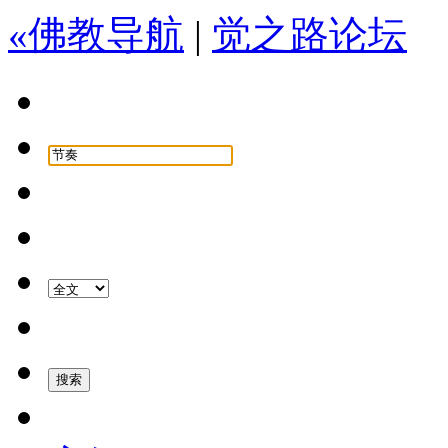
«佛教导航
|
觉之路论坛