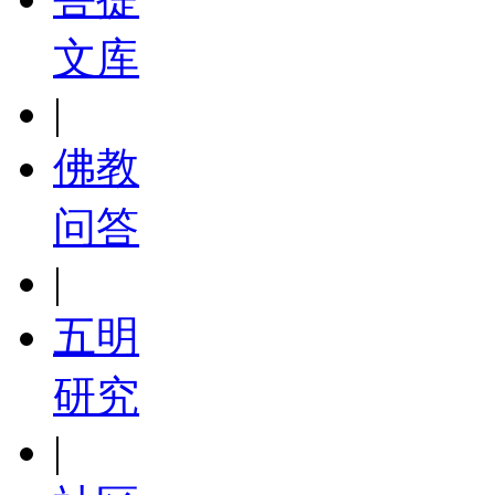
文库
|
佛教
问答
|
五明
研究
|