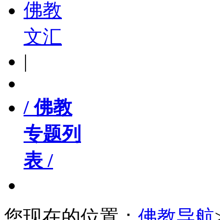
佛教
文汇
|
/ 佛教
专题列
表 /
您现在的位置：
佛教导航