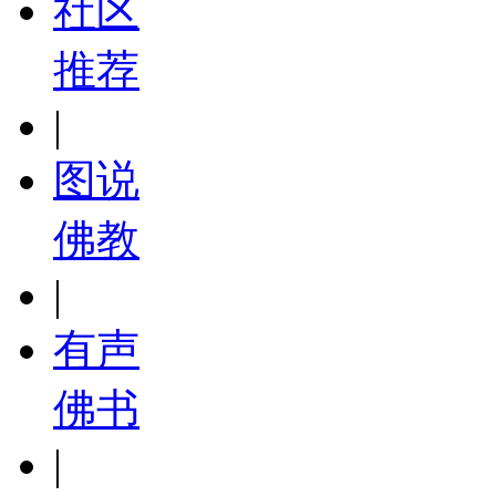
社区
推荐
|
图说
佛教
|
有声
佛书
|