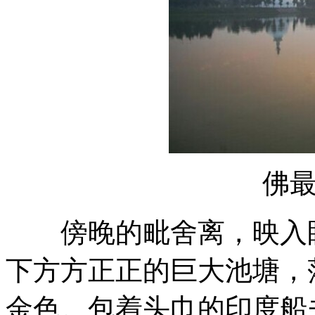
佛
傍晚的毗舍离，映入眼
下方方正正的巨大池塘，
金色。包着头巾的印度船