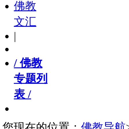
佛教
文汇
|
/ 佛教
专题列
表 /
您现在的位置：
佛教导航