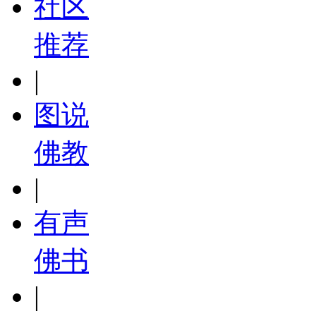
社区
推荐
|
图说
佛教
|
有声
佛书
|