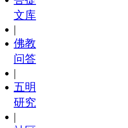
文库
|
佛教
问答
|
五明
研究
|