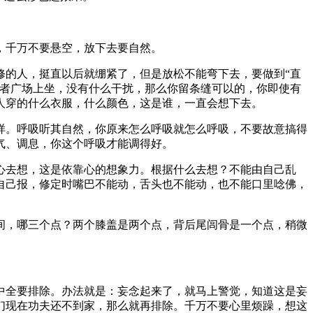
，千万不要悬空，放下去要自然。
的人，挺直以后就绷紧了，但是放松不能弯下去，要做到“直
或者广场上坐，没有什么干扰，那么你留条缝可以的，你即使有
人穿的什么衣服，什么颜色，这是谁，一直会想下去。
。呼吸听其自然，你原来怎么呼吸就怎么呼吸，不要故意搞得
气、调息，你这个呼吸才能调得好。
去想，这是依靠心的想象力。根据什么去想？不能由自己乱
自己报，修定时嘴巴不能动，舌头也不能动，也不能口里唸佛，
，哪三个点？两个膝盖是两个点，背后尾闾骨是一个点，稍微
全要排除。办法就是：妄念起来了，就马上警觉，知道这是妄
们现在功夫还不到家，那么就再排除。千万不要心里烦躁，想这