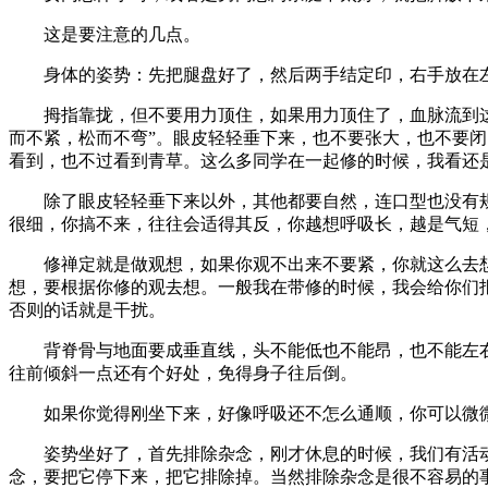
这是要注意的几点。
身体的姿势：先把腿盘好了，然后两手结定印，右手放在左
拇指靠拢，但不要用力顶住，如果用力顶住了，血脉流到这儿
而不紧，松而不弯”。眼皮轻轻垂下来，也不要张大，也不要
看到，也不过看到青草。这么多同学在一起修的时候，我看还
除了眼皮轻轻垂下来以外，其他都要自然，连口型也没有规
很细，你搞不来，往往会适得其反，你越想呼吸长，越是气短
修禅定就是做观想，如果你观不出来不要紧，你就这么去想
想，要根据你修的观去想。一般我在带修的时候，我会给你们
否则的话就是干扰。
背脊骨与地面要成垂直线，头不能低也不能昂，也不能左右
往前倾斜一点还有个好处，免得身子往后倒。
如果你觉得刚坐下来，好像呼吸还不怎么通顺，你可以微
姿势坐好了，首先排除杂念，刚才休息的时候，我们有活动
念，要把它停下来，把它排除掉。当然排除杂念是很不容易的