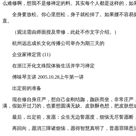
么难修啊，想我不是修禅定的料。其实每个人都是这样的，如
全身要放松。你心里想松，身子就松掉了。如果腰不容易挺
直。
（观法需由师面授及带修，此处不作文字介绍。）
杭州远志成长文化传播公司举办为期三天的
企业家禅定营 (11)
在浙江开化文殊院体验生活并学习禅定
傅味琴主讲 2005.10.28上午第一讲
出定前的准备
现在修自身庄严，想自己金刚结跏，跏趺而坐，非常庄严，乃
满，假如开过刀的，也要想圆满无缺。皮肤酥色想，把皮肤想
最后，出定前，发愿：众生无边誓愿度，烦恼无尽誓愿断，
再回向，愿消三障诸烦恼，愿得智慧真明了，普愿罪障悉消