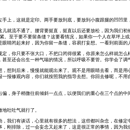
手上，这就是定印。两手要放到底，要放到小腹跟腿的凹凹里
就流不通了。腰背要挺直，挺直以后还要放松，因为我们初修
闭紧。至于要不要留条缝？这要看情况，如果你一个人在草坪上
是眼睛闭起来好，因为你留一条缝，容易打妄想。一看到前面的
定，你只要不张大口，不把口闭得很紧，你原来怎么样就怎么样
，甚至还会出生一种气喘的情况，所以呼吸不要管。你学会了调
，想到后来，慢慢就能观出来了。观不是用眼睛去看，而是用心
报一报修观内容，你们就按照我的指导去想。你回去修呢，不用
偏，身子稍微往前倾斜一点点，以便我们的重心在三个点的中间
微地吐吐气就行了。
，我们有谈话，心里就有很多的想法，这些都叫杂念，在修定中
事，刚排除，过一会妄念又起来了，这是很正常的事情，因为我