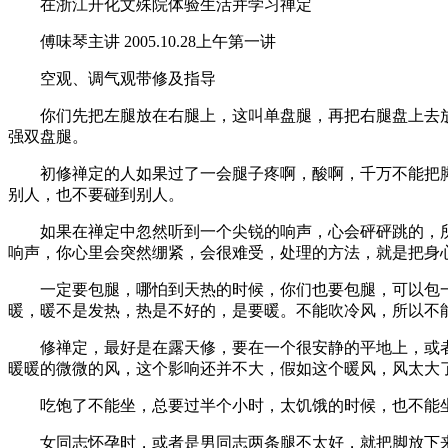
在浙江开化文殊院体验生活并学习禅定
傅味琴主讲 2005.10.28上午第一讲
空观、调气观带修及指导
你们先把左腿放在右腿上，这叫单盘腿，再把右腿盘上去放
强双盘腿。
初修禅定的人如果过了一会腿子疼啊，酸啊，千万不能把脚
别人，也不要碰到别人。
如果在禅定中忽然听到一个尖锐的响声，心会砰砰跳的，所以
响声，你心里会突然绷紧，会很难受，处理的方法，就是把身
一定要包腿，哪怕到天热的时候，你们也要包腿，可以包一
暖，暖不是发热，热是不好的，是要暖。不能吹冷风，所以不
修禅定，最好是在露天修，要在一个很安静的平地上，或者
暖暖的微微的风，这个影响还并不大，假如这个暖风，风太大
吃饱了不能坐，总要过半个小时，太饥饿的时候，也不能坐
女同志怀孕时，或者是男同志两条腿不太好，就把脚放下来坐