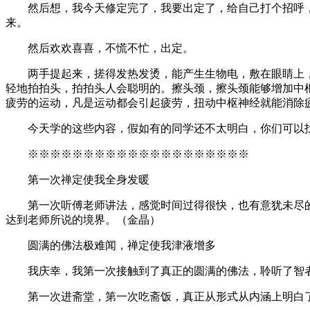
然后想，我今天修定完了，我要出定了，给自己打个招呼，
来。
然后欢欢喜喜，不慌不忙，出定。
两手提起来，搓得发热发烫，能产生生物电，敷在眼睛上，
轻地拍拍头，拍拍头人会聪明的。擦头颈，擦头颈能够增加中
疲劳的运动，凡是运动都会引起疲劳，扭动中枢神经就能消除
今天学的这些内容，假如有的同学还不太明白，你们可以找
※※※※※※※※※※※※※※※※※※※
第一次禅定使我全身发暖
第一次听傅老师讲法，感觉时间过得很快，也有意犹未尽的
达到老师所说的境界。（金晶）
圆满的佛法极难闻，禅定使我津液增多
我庆幸，我第一次接触到了真正的圆满的佛法，聆听了智者
第一次进斋堂，第一次吃斋饭，真正从形式从内涵上明白了