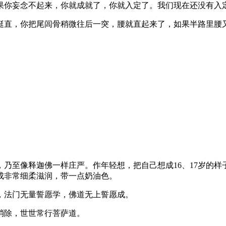
果你妄念不起来，你就成就了，你就入定了。我们现在还没有入
直，你把尾闾骨稍微往后一突，腰就直起来了，如果半路里腰又
至像释迦佛一样庄严。作年轻想，把自己想成16、17岁的样
成非常细柔滋润，带一点奶油色。
法门无量誓愿学，佛道无上誓愿成。
除，世世常行菩萨道。