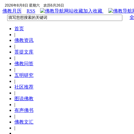
2026年8月8日 星期六
农历6月26日
佛教月历
RSS
加入收藏
首页
|
佛教资讯
|
菩提文库
|
佛教问答
|
五明研究
|
社区推荐
|
图说佛教
|
有声佛书
|
佛教文汇
|