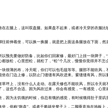
在左腿上，这叫双盘腿。如果盘不起来，或者冷天穿的衣服比较
往前伸着坐，可以换一换腿，就是把上面这条腿放在下面，然后
预先要做好防备，比如你们回家修，最好门上挂一块牌子，“
心都放松，心里想松，就松了，“松”个几次，慢慢你觉得并不怎
块很薄的布，冷天呢，你们可以包毛毯等等。腿部不能吹风，不
能坐在门边上修，以防止门缝缝有风吹进来。窗缝缝有风，所以
草坪上，没有什么人走动。在露天修也不能吹风，所以冷天就不
了，这也不合适。因为风吹过来，你会有感觉，一有感觉，心里
，因为太饥饿的时候，你总有饿的感觉，有时候饿得肚子里叽里
，俗称“散盘”。或者干脆就坐凳子上，二脚垂直放在地板上