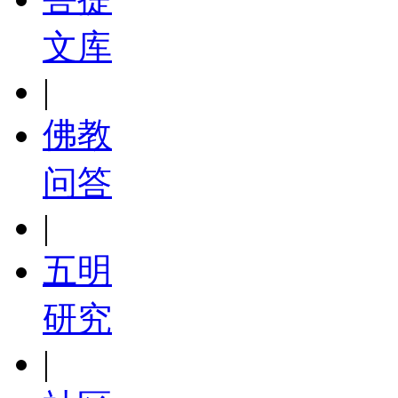
文库
|
佛教
问答
|
五明
研究
|