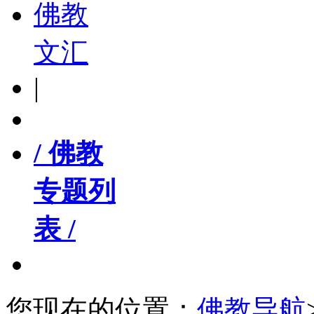
佛教
文汇
|
/ 佛教
专题列
表 /
您现在的位置：
佛教导航