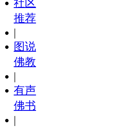
社区
推荐
|
图说
佛教
|
有声
佛书
|