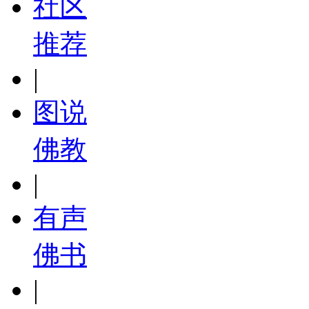
社区
推荐
|
图说
佛教
|
有声
佛书
|