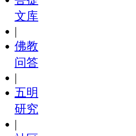
文库
|
佛教
问答
|
五明
研究
|