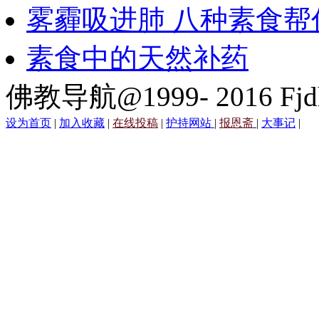
雾霾吸进肺 八种素食帮
素食中的天然补药
佛教导航@1999- 2016 Fjd
设为首页
|
加入收藏
|
在线投稿
|
护持网站
|
报恩斋
|
大事记
|