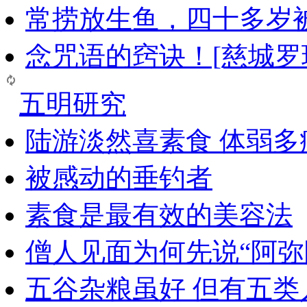
常捞放生鱼，四十多岁
念咒语的窍诀！[慈城罗
五明研究
陆游淡然喜素食 体弱多
被感动的垂钓者
素食是最有效的美容法
僧人见面为何先说“阿弥
五谷杂粮虽好 但有五类