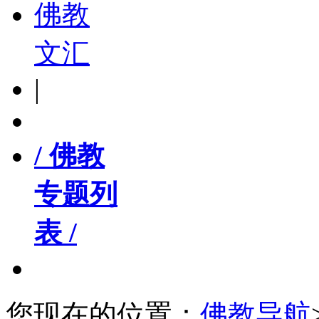
佛教
文汇
|
/ 佛教
专题列
表 /
您现在的位置：
佛教导航