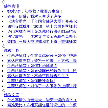
佛教资讯
她才7岁，却拯救了数百万生命！
齐秦：信佛让我对人生明了许多
《法宝重光—千年国宝佛经大展》开幕 公
四祖寺戊戌年（2018）第十六届冬季禅七
庐山东林寺净土苑念佛经行法会圆满结束
法宝重光——少林寺与荣宝斋联合举办千
普陀山三坛大戒得戒和尚上道下慈律师带
佛教问答
生西法师答：住在集体宿舍应如何供护法
索达吉堪布答：普贤王如来、五方佛、释
生西法师答：如何对治掉举？
生西法师答：如果烦恼已经转为道用，还
索达吉堪布答：​不学空性能否往生？
生西法师答：如何断除贪执?
生西法师答：对传了一次皈依的上师进行
佛教文库
什么事情的力量最大，能灭一切的垢？（
精准无比！六祖慧能住世时说过的一个预