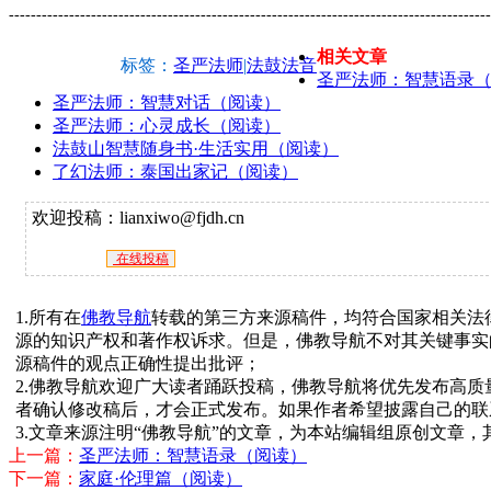
----------------------------------------------------------------------------------------
相关文章
标签：
圣严法师
|
法鼓法音
圣严法师：智慧语录
圣严法师：智慧对话（阅读）
圣严法师：心灵成长（阅读）
法鼓山智慧随身书·生活实用（阅读）
了幻法师：泰国出家记（阅读）
欢迎投稿：lianxiwo@fjdh.cn
在线投稿
1.所有在
佛教导航
转载的第三方来源稿件，均符合国家相关法
源的知识产权和著作权诉求。但是，佛教导航不对其关键事实
源稿件的观点正确性提出批评；
2.佛教导航欢迎广大读者踊跃投稿，佛教导航将优先发布高
者确认修改稿后，才会正式发布。如果作者希望披露自己的联
3.文章来源注明“佛教导航”的文章，为本站编辑组原创文章
上一篇：
圣严法师：智慧语录（阅读）
下一篇：
家庭·伦理篇（阅读）