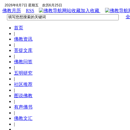
2026年8月7日 星期五
农历6月25日
佛教月历
RSS
加入收藏
首页
|
佛教资讯
|
菩提文库
|
佛教问答
|
五明研究
|
社区推荐
|
图说佛教
|
有声佛书
|
佛教文汇
|