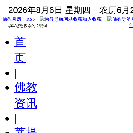
2026年8月6日 星期四
农历6月2
佛教月历
RSS
加入收藏
首
页
|
佛教
资讯
|
菩提