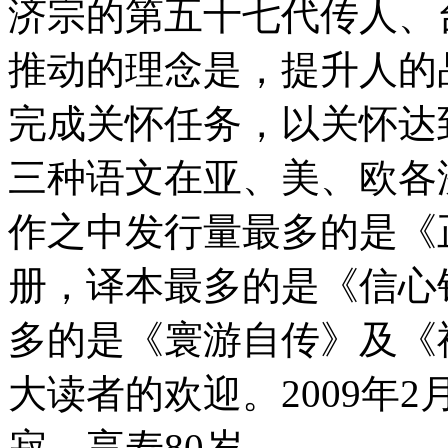
济宗的第五十七代传人、
推动的理念是，提升人的
完成关怀任务，以关怀达
三种语文在亚、美、欧各
作之中发行量最多的是《
册，译本最多的是《信心
多的是《寰游自传》及《
大读者的欢迎。2009年
寂，享寿80岁。