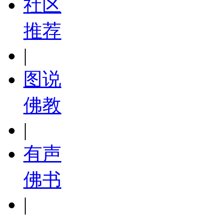
社区
推荐
|
图说
佛教
|
有声
佛书
|