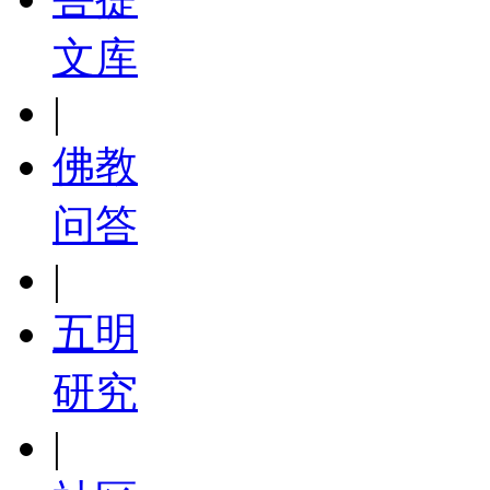
文库
|
佛教
问答
|
五明
研究
|