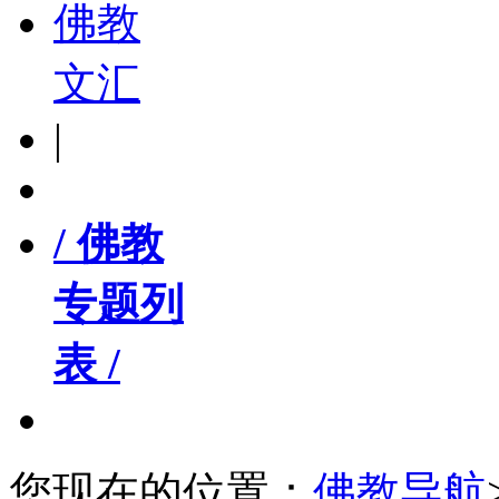
佛教
文汇
|
/ 佛教
专题列
表 /
您现在的位置：
佛教导航