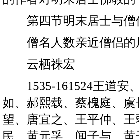
第四节明末居士与僧
僧名人数亲近僧侣的
云栖祩宏
1535-161524王
如、郝熙载、蔡槐庭、虞
望、唐宜之、王平仲、王
民、黄元孚、闻子与、黄