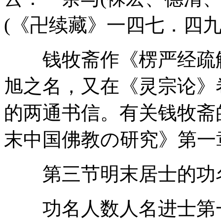
(《卍续藏》一四七．四九
钱牧斋作《楞严经疏解
旭之名，又在《灵宗论》
的两通书信。有关钱牧斋
末中国佛教の研究》第一
第三节明末居士的功
功名人数人名进士第一2