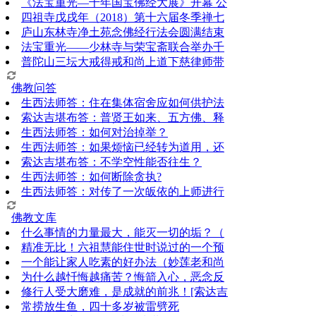
《法宝重光—千年国宝佛经大展》开幕 公
四祖寺戊戌年（2018）第十六届冬季禅七
庐山东林寺净土苑念佛经行法会圆满结束
法宝重光——少林寺与荣宝斋联合举办千
普陀山三坛大戒得戒和尚上道下慈律师带
佛教问答
生西法师答：住在集体宿舍应如何供护法
索达吉堪布答：普贤王如来、五方佛、释
生西法师答：如何对治掉举？
生西法师答：如果烦恼已经转为道用，还
索达吉堪布答：​不学空性能否往生？
生西法师答：如何断除贪执?
生西法师答：对传了一次皈依的上师进行
佛教文库
什么事情的力量最大，能灭一切的垢？（
精准无比！六祖慧能住世时说过的一个预
一个能让家人吃素的好办法（妙莲老和尚
为什么越忏悔越痛苦？悔箭入心，恶念反
修行人受大磨难，是成就的前兆！[索达吉
常捞放生鱼，四十多岁被雷劈死