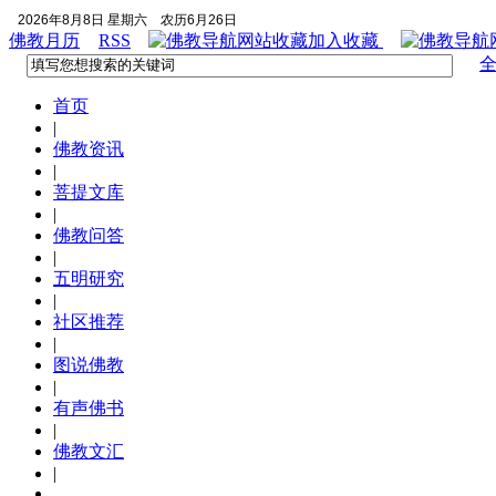
2026年8月8日 星期六
农历6月26日
佛教月历
RSS
加入收藏
首页
|
佛教资讯
|
菩提文库
|
佛教问答
|
五明研究
|
社区推荐
|
图说佛教
|
有声佛书
|
佛教文汇
|