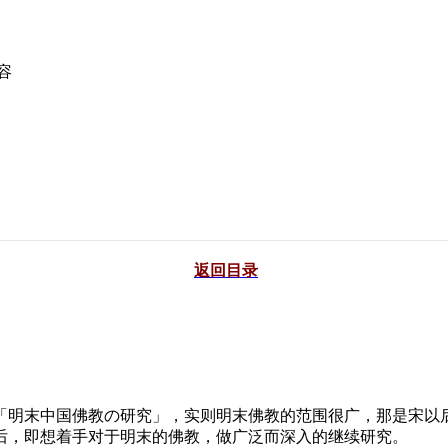
容
返回目录
明末中国佛教の研究」，实则明末佛教的范围很广，那是宋以后
后，即想着手对于明末的佛教，做广泛而深入的继续研究。