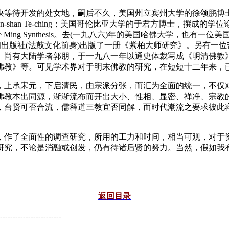
等待开发的处女地，嗣后不久，美国州立宾州大学的徐颂鹏博士
ife and thought of Han-shan Te-ching；美国哥伦比亚
-hung and the Late Ming Synthesis。去(一九八六)年
初出版社(法鼓文化前身)出版了一册《紫柏大师研究》。另有一
。尚有大陆学者郭朋，于一九八一年以通史体裁写成《明清佛教
佛教》等。可见学术界对于明末佛教的研究，在短短十二年来，
上承宋元，下启清民，由宗派分张，而汇为全面的统一，不仅对
佛教本出同源，渐渐流布而开出大小、性相、显密、禅净、宗教
，台贤可否合流，儒释道三教宜否同解，而时代潮流之要求彼此
作了全面性的调查研究，所用的工力和时间，相当可观，对于资
研究，不论是消融或创发，仍有待诸后贤的努力。当然，假如我
返回目录
------------------------