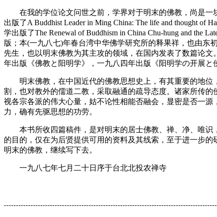
在我的学位论文问世之前，学界对于明末的佛教，尚是一块
出版了A Buddhist Leader in Ming China: The l
学出版了The Renewal of Buddhism in China Chu
版；本(一九八七)年春台湾中华佛学研究所的释果祥，也由东
先生，也以明末佛教为其主攻的领域，在国内发表了数篇论文
年出版《佛教と阳明学》，一九八四年出版《阳明学の开展と
明末佛教，在中国近代的佛教思想史上，有其重要的地位，
割，也对教外的儒道二教，采取融通的疏导态度。诸家所传的
视各宗各派的伟大心量，姑不论性相能否融会，显密是否一源
力，确有先驱思想的功劳。
本书所收四篇稿件，是对明末的居士佛教、禅、净、唯识，
的目的，仅在为后贤提供可用的资料及其线索，至于进一步的
明末的佛教，继续写下去。
一九八七年七月二十日序于台北北投农禅寺
----------------------------------------------------------------------------------------