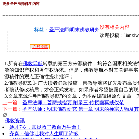
更多圣严法师佛学内容
----------------------------------------------------------------------------------------
没有相关内容
标签：
圣严法师
|
明末佛教研究
欢迎投稿：lianxiwo
在线投稿
1.所有在
佛教导航
转载的第三方来源稿件，均符合国家相关法
源的知识产权和著作权诉求。但是，佛教导航不对其关键事实
源稿件的观点正确性提出批评；
2.佛教导航欢迎广大读者踊跃投稿，佛教导航将优先发布高
者确认修改稿后，才会正式发布。如果作者希望披露自己的联
3.文章来源注明“佛教导航”的文章，为本站编辑组原创文章
上一篇：
圣严法师：菩萨戒指要 附录三 传授幽冥戒仪范
下一篇：
圣严法师：明末佛教研究 第一章 明末的禅宗人物及
佛教资讯
她才7岁，却拯救了数百万生命！
齐秦：信佛让我对人生明了许多