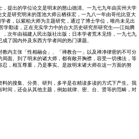
，提出的学位论文是明末的憨山德清。一九七九年由宾州大学
大学的于君方博士，撰成的学位论文是研究明末的莲池大师云栖袾宏，一九八一年由哥伦比亚大
的美国哈佛大学，也有一位美国学者，以紫柏大师为主题研究，通过了博士学位，唯尚未见出
位苦学勤读，正在充实学力中的台大历史研究所研究生──江灿腾
》，次年由福建人民出版社出版；日本学者荒木见悟，一九七九
已成了国内外及东西方学者间的热门课题。
教内主张「性相融会」、「禅教合一」以及禅净律密的不可分
的局面。到了明末的诸大师，都有敞开胸襟，容受一切佛法，等
容忍，相互尊重，乃是事实。是故明末诸大师在这一方面的努
料的搜集、分类、研判，多半是在精读多读的方式下产生。我
有时间，还会从其他主题，例如就律、密、台、贤等的范畴，对