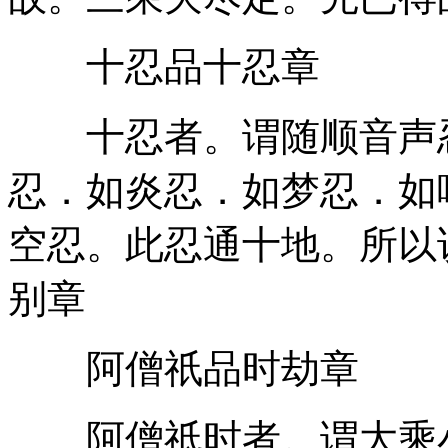
十忍品十忍章
十忍者。谓随顺音声忍
忍．如炎忍．如梦忍．如
空忍。此忍通十地。所以
别章
阿僧祇品时劫章
阿僧祇时者。谓大乘小