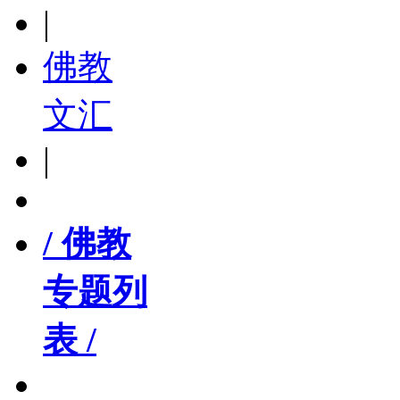
|
佛教
文汇
|
/ 佛教
专题列
表 /