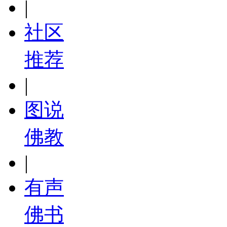
|
社区
推荐
|
图说
佛教
|
有声
佛书