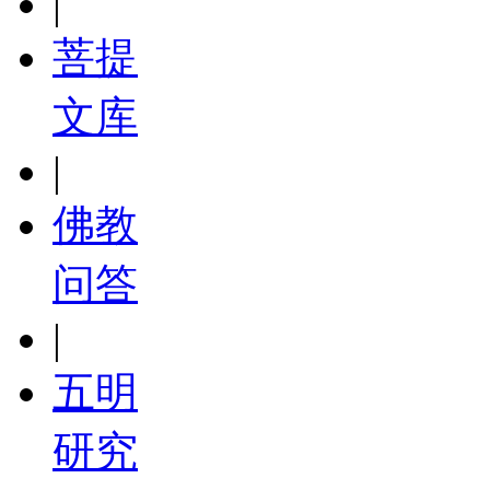
|
菩提
文库
|
佛教
问答
|
五明
研究