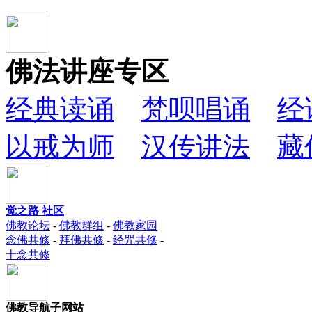
佛法讲座专区
经典读诵
梵呗唱诵
经
以戒为师
汉传讲法
藏
觉之路 社区
佛教论坛
-
佛教群组
-
佛教家园
念佛共修
-
拜佛共修
-
经咒共修
-
十念共修
佛教导航子网站