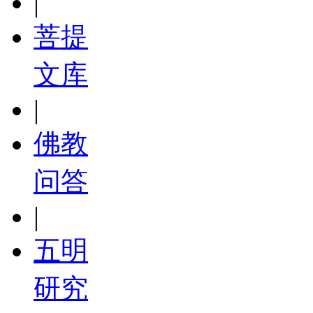
|
菩提
文库
|
佛教
问答
|
五明
研究