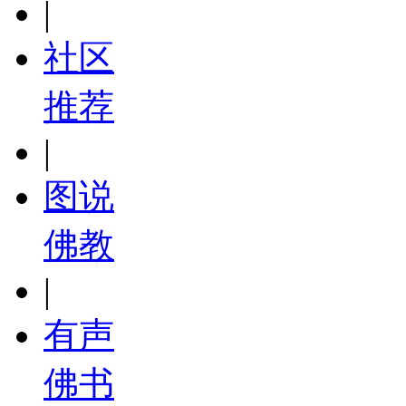
|
社区
推荐
|
图说
佛教
|
有声
佛书