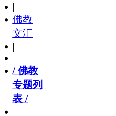
|
佛教
文汇
|
/ 佛教
专题列
表 /