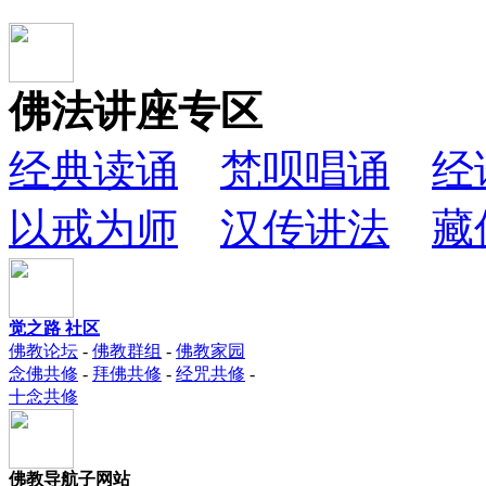
佛法讲座专区
经典读诵
梵呗唱诵
经
以戒为师
汉传讲法
藏
觉之路 社区
佛教论坛
-
佛教群组
-
佛教家园
念佛共修
-
拜佛共修
-
经咒共修
-
十念共修
佛教导航子网站