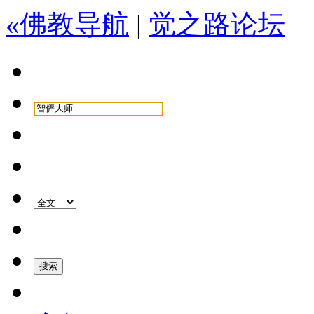
«佛教导航
|
觉之路论坛