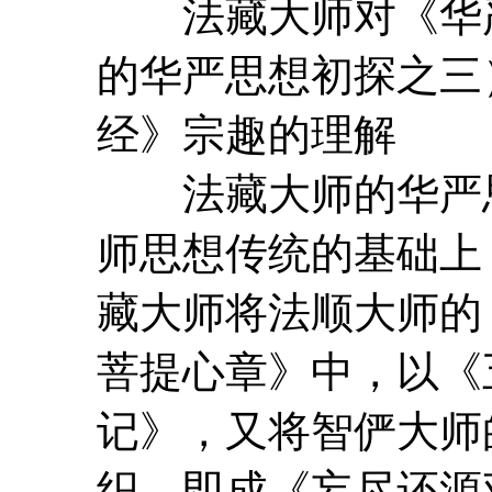
法藏
大师
对《华
的华严思想初探之
经》宗趣的理解 
法藏
大师
的华严
师
思想传统的基础上
藏
大师
将法顺
大师
的
菩提心章》中，以《
记》，又将
智俨
大师
织，即成《妄尽还源观