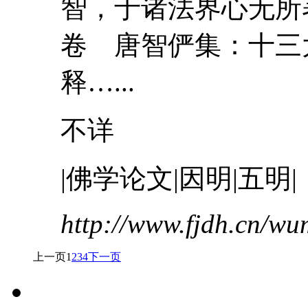
智，于诸法界心无
卷 唐智俨集：十三
释…...
不详
|佛学论文|因明|五明|
http://www.fjdh.cn/w
上一页
1
2
3
4
下一页