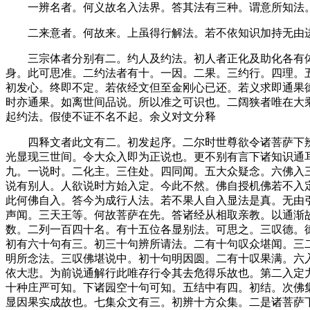
一辨名者。何义故名入法界。答其法有三种。谓意所知法。
二来意者。何故来。上虽得行解法。若不依知识加持无由
三宗体者分别有二。约人及约法。初人者正化及助化各有体
身。此可思准。二约法者有十。一因。二果。三约行。四理。
初发心。终即不定。若依经文但至金刚心已还。若义求即通果
时亦通果。如离世间品说。所以准之可识也。二阔狭者唯在大
起约法。假使不证不名不起。余义对文分释
四释文者此文有二。初发起序。二尔时世尊欲令诸菩萨下辨
光显现三世间。令大众入即为正说也。更不别有言下诸知识通
九。一说时。二化主。三住处。四同闻。五大众疑念。六佛入
说有别人。人欲说时方始入定。今此不然。佛自授机佛若不入
此何佛自入。答今为成行人法。若不果人自入显法是真。无由
声闻。三天王等。何故菩萨在先。答诸经从相取亲教。以通渐
数。二列一百四十名。有十五位各显别法。可思之。三叹德。
初有六十句有三。初三十句辨所请法。二有十句叹众堪闻。三
明所念法。三叹佛堪说中。初十句明因圆。二有十叹果满。六
依大悲。为前说通解行此唯存行令其去危得乐故也。第二入定
十种庄严可知。下诸园空十句可知。五结中有四。初结。次佛
显因果实成故也。七集众文有三。初辨十方众集。二是诸菩萨