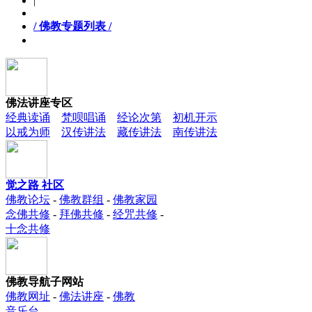
|
/ 佛教专题列表 /
佛法讲座专区
经典读诵
梵呗唱诵
经论次第
初机开示
以戒为师
汉传讲法
藏传讲法
南传讲法
觉之路 社区
佛教论坛
-
佛教群组
-
佛教家园
念佛共修
-
拜佛共修
-
经咒共修
-
十念共修
佛教导航子网站
佛教网址
-
佛法讲座
-
佛教
音乐台