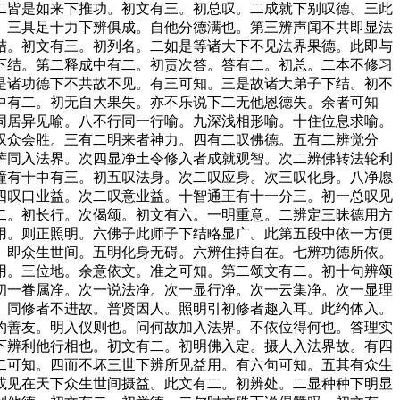
二皆是如来下推功。初文有三。初总叹。二成就下别叹德。三此
。三具足十力下辨俱成。自他分德满也。第三辨声闻不共即显法
结。初文有三。初列名。二如是等诸大下不见法界果德。此即与
下结。第二释成中有二。初责次答。答有二。初总。二本不修习
是诸功德下不共故不见。有三可知。三是故诸大弟子下结。初不
中有二。初无自大果失。亦不乐说下二无他恩德失。余者可知
同居异见喻。八不行同一行喻。九深浅相形喻。十住位息求喻。
叹众会胜。三有二明来者神力。四有二叹佛德。五有二辨觉分
萨同入法界。次四显净土令修入者成就观智。次二辨佛转法轮利
幢有十中有三。初五叹法身。次二叹应身。次三叹化身。八净愿
四叹口业益。次二叹意业益。十智通王有十一分三。初一总叹见
二。初长行。次偈颂。初文有六。一明重意。二辨定三昧德用方
用。则正照明。六佛子此师子下结略显广。此第五段中依一方便
。即众生世间。五明化身无碍。六辨住持自在。七辨功德所依。
用。三位地。余意依文。准之可知。第二颂文有二。初十句辨颂
初一眷属净。次一说法净。次一显行净。次一云集净。次一显理
。同修者不进故。普贤因人。照明引初修者趣入耳。此约体入。
约善友。明入仪则也。问何故加入法界。不依位得何也。答理实
下辨利他行相也。初文有二。初明佛入定。摄人入法界故。有四
二可知。四而不坏三世下辨所见益用。有六句可知。五其有众生
或见在天下众生世间摄益。此文有二。初辨处。二显种种下明显