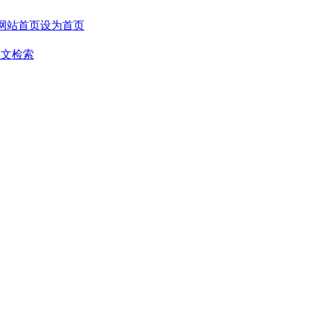
设为首页
全文检索