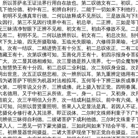
。所以菩萨名王证法界行用自在故也。第二叹德文有二。初叹。
吼下他分德。初中有三。初辨自利行。二能于一切如来下利他行
。初明不见佛真常行德。二何以故释成不见所以。三是故虽与下
众因行。第三不见因行境界中有三。初总举。二正辨。三如是等
无三昧清净智眼下正辨不见相。初文有三。初由不修故不见。二
见有二。初明不见。二何以故辨所以。初文有二。初总次别。别
求下失上喻。四无所摄取喻。五临光失眼喻。六修得异果喻。七
集。次有一结叹。二精进势王有十分五。初二总叹依正。二有二
德藏王有十。次第叹佛可知。五善化月王有十。初四示报身令菩
广大。次二显其德相难知。次三显德是胜人境界。七一切众魔智
九智慧势王有十分四。初二总叹二业利益。次二别叹身业益。次
明出世意。次五正叹慈悲相。次一辨所以耳。第九重辨定德用有
四为诸菩萨下明所为机器对法相拟耳。五何等十下辨三昧所成事
次第。二明常说义分齐。三辨成佛。此上摄入智正觉。四明眷属
六名德用。又于中初三从所依。意一。身一。口一。又初身。次
结前义。次三半明信入分齐。次一结成利益所以。前中有六偈。
以可知。问所以普贤重照明。答果人入定显法是真。若因人不证
悲摄化令修行者入其法界。即正说体。二尔时文殊师利童子下广
初辨依三昧得自利德。二彼诸菩萨下成利他德。三尔时文殊童子
牒入人。二悉见一切下蒙光摄益。三如此间如来下结会平等。有
三。初辨显器世间摄益。二诸大菩萨现坐下智正觉自在摄益。三