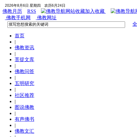
2026年8月6日 星期四
农历6月24日
佛教月历
RSS
加入收藏
佛教手机网
佛教网址
首页
|
佛教资讯
|
菩提文库
|
佛教问答
|
五明研究
|
社区推荐
|
图说佛教
|
有声佛书
|
佛教文汇