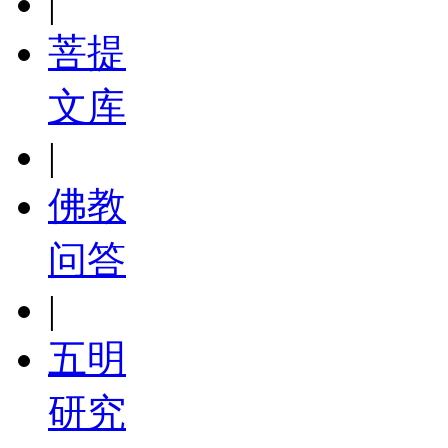
|
菩提
文库
|
佛教
问答
|
五明
研究