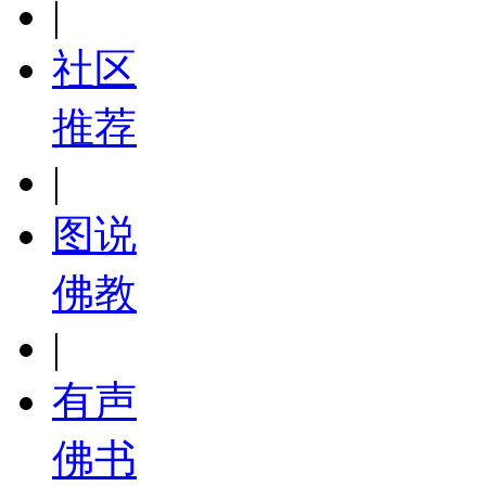
|
社区
推荐
|
图说
佛教
|
有声
佛书