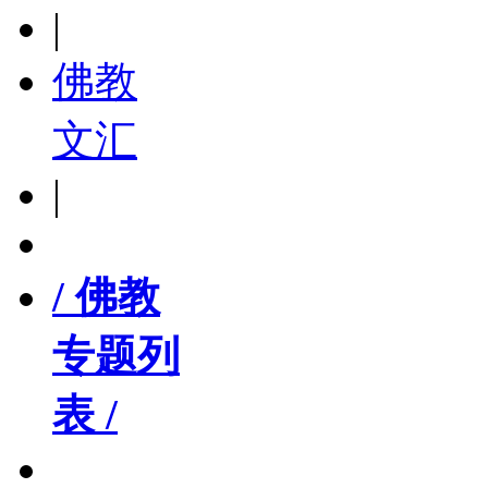
|
佛教
文汇
|
/ 佛教
专题列
表 /