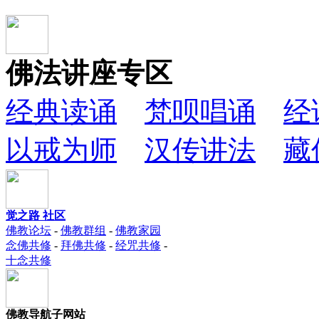
佛法讲座专区
经典读诵
梵呗唱诵
经
以戒为师
汉传讲法
藏
觉之路 社区
佛教论坛
-
佛教群组
-
佛教家园
念佛共修
-
拜佛共修
-
经咒共修
-
十念共修
佛教导航子网站