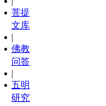
|
菩提
文库
|
佛教
问答
|
五明
研究