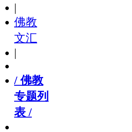
|
佛教
文汇
|
/ 佛教
专题列
表 /