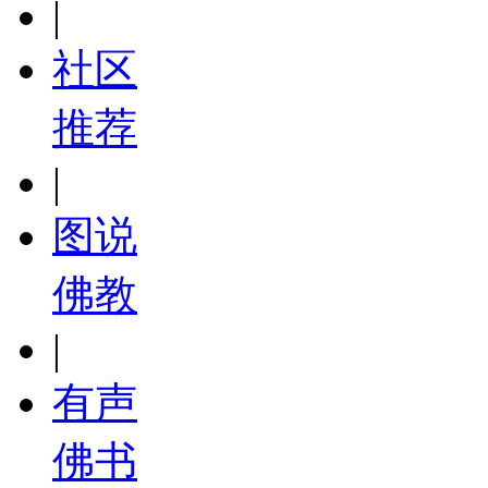
|
社区
推荐
|
图说
佛教
|
有声
佛书