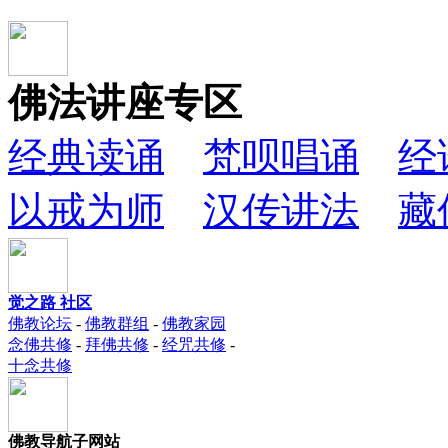
佛法讲座专区
经典读诵
梵呗唱诵
经
以戒为师
汉传讲法
藏
觉之路 社区
佛教论坛
-
佛教群组
-
佛教家园
念佛共修
-
拜佛共修
-
经咒共修
-
十念共修
佛教导航子网站