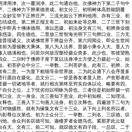
明津用净。次一覆润净。此二句通自他。次佛神力下第二子句中
严。二佛神力下辨果德资成。初文分三。初明树体高胜能阴覆
二众妙宝华下正辨庄严。三流光如云下辨利他用。亦有三业。初
总结成也。第二辨正报文有二。初如来处等总释。二了三世下别
此中即具十佛体德用。准以思摄。初法身文有三句。初辨身业德
除惑染。四生德也。二普放三世智海光明下三句辨口业。三力无
能普现诸义。次诸佛世界下辨益分齐。第六同闻众。即众生世间
者前为显顿教大乘体。第八为入法界。普摄小乘令入大。显人力
修入德满相也。问若尔何故涅槃经摄众类多。此少也。答彼望熟
四众。二尔时于佛师子座下复以法身净土方便之力摄起一众。始
知。初菩萨众中分三。一举数。二列菩萨名。此有三。初辨。次
者有二意。一为显下粗细等杂世界故。二为此众通下八会序显多
贤行愿自在摄化。总文分二。一皆是善友者显人胜。卢舍那者此
普摄一切诸地等者。就行相次第终至穷实自体以论。略要有四。
于自分之位。上下忧劣但以明昧为异也。三者但是初始即摄一切
辨口业。次一身业。次三善知下意业。此中初知根。二知理法。
次释也。三善入下二句善入法身。初立次释也。四遍游下二句为
可对物摄胜。就有为缘集文有三十三众。从下向上列名所以者。
为彰尊位次第也。初力士众分三。一举数。二列名。三叹德。叹
利他。余众列名叹德可知。迦楼罗者金翅鸟也。紧那罗此云疑
自在天。文有三。前二可知。就叹德文有四子段。一总叹。二于