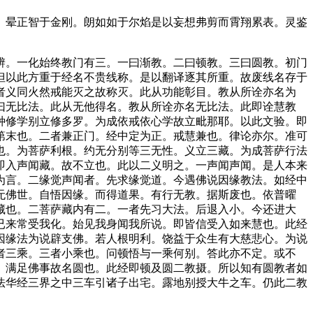
晕正智于金刚。朗如如于尔焰是以妄想弗剪而霄翔累表。灵鉴
。一化始终教门有三。一曰渐教。二曰顿教。三曰圆教。初门
但以此方重于经名不贵线称。是以翻译逐其所重。故废线名存于
者义同火然戒能灭之故称灭。此从功能彰目。教从所诠亦名为
曰无比法。此从无他得名。教从所诠亦名无比法。此即诠慧教
种修学别立修多罗。为成依戒依心学故立毗那耶。以此文验。即
第末也。二者兼正门。经中定为正。戒慧兼也。律论亦尔。准可
也。为菩萨利根。约无分别等三无性。义立三藏。为成菩萨行法
即入声闻藏。故不立也。此以二义明之。一声闻声闻。是人本来
为言。二缘觉声闻者。先求缘觉道。今遇佛说因缘教法。如经中
无佛世。自悟因缘。而得道果。有行无教。据斯废也。依普曜
藏也。二菩萨藏内有二。一者先习大法。后退入小。今还进大
已来常受我化。始见我身闻我所说。即皆信受入如来慧也。此经
因缘法为说辟支佛。若人根明利。饶益于众生有大慈悲心。为说
者三乘。三者小乘也。问顿悟与一乘何别。答此亦不定。或不
。满足佛事故名圆也。此经即顿及圆二教摄。所以知有圆教者如
法华经三界之中三车引诸子出宅。露地别授大牛之车。仍此二教