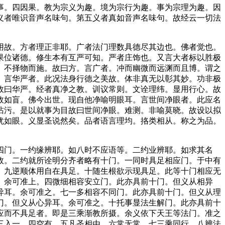
。四因果。教为宗义为趣。境为宗行为趣。事为宗理为趣。因
义者唯识音声名味句。第五义者真如音声名味句。故经云一切法
故。方者理正非耶。广者法门理数具德尽其边也。佛者觉也。
果位诸德。修生本有互严可知。严者庄饰也。又言大者标以胜极
。不择物而施。故曰方。言广者。冲而幽微而远渊而且博。谓之
。言华严者。此况法身行德之美故。体非真无以彰其妙。功非极
故曰华严。经者真净之教。训议常则。文诠理纬。显用行心。故
故如盲。佛今出世。现自他净喻明眼耳。言世间净眼者。此应名
沾污。是以就事为目故曰世间净眼。难测。非喻莫晓。故设以拟
犹如眼。义显圣说然矣。品者语言理均。挌类相从。称之为品。
门。一约缘辨耶。如八时不应语等。二约业辨耶。如求其名
故。二约就所诠明分齐者略有十门。一同时具足相应门。于中有
。九逆顺体用自在具足。十随生根欲示现具足。此等十门相应无
。余可准上。四微细相容安立门。此亦具前十门。但义从相异
异耳。余可准之。七一多相容不同门。此亦具前十门。但义从理
门。但义从心异耳。余可准之。十托事显法生解门。此亦具前十
应而不具足者。即是三乘渐教所摄。余义依下天王等法门。准之
三入一。四空有。五凡圣相由。六常无常。七三乘同行。八辨法