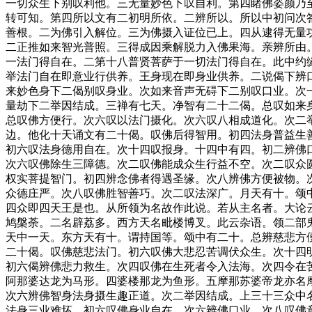
一切众生下别叹利他。三无量妙色下叹自利。第四睹佛姿颜乃
转可知。第四所以文有二初明所依。二辨所以。所以中初问次
善根。二为佛引入解位。三为佛摄入证位已上。四从逮得无量
二正推如来智光普照。三得成因乘解脱力入佛果海。亲辨所由
一法门得自在。二第十八普贤菩萨于一切法门得自在。此中约
举法门自在即意业行供养。王身现在即身业供养。二说偈下辨
来妙色身下二偈别叹身业。次如来音声无碍下二别叹口业。次
量劫下二举因结成。三禅有七天。净智有二十二偈。总叹如来
总叹佛方便行。次六叹以法门摄化。次六叹八相成道化。次二
边。他化十天诵文有二十偈。叹佛后得智用。初四法身普益生
初六叹法身德用自在。次十四叹报身。十四中有四。初二辨佛
次六叹佛除生三障德。次二叹佛能成众生行益不空。次二叹众
权实菩提智门。初四辨念佛者得遇圣缘。次八辨佛方便被物。
众德庄严。次八叹佛胜智善巧。次二叹法深广。月天有十。颂
四众即四天王是也。从所领为名故作此说。若从主名者。大论
鸠槃荼。二名辟荔多。西方天名毗楼博叉。此云杂语。领二部
天中一天。东方天有十。谓持国等。颂中有二十。总辨慈悲方
二十偈。叹佛慈悲法门。初六叹佛大悲忍苦调伏众生。次十四
初六偈辨佛悲力救生。次四叹佛在生死者令入法海。次四令在
阿那婆达龙为马形。四婆楼那龙为鱼形。五摩那苏婆帝龙亦名
次六辨佛智身法身摄生趣正道。次二举因结成。上三十三众中
法身三业难坏。初六叹佛身业自在。次六辨佛口业。次八叹佛