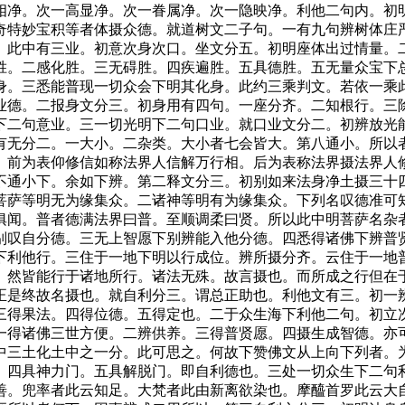
相净。次一高显净。次一眷属净。次一隐映净。利他二句内。初
奇特妙宝积等者体摄众德。就道树文二子句。一有九句辨树体庄
。此中有三业。初意次身次口。坐文分五。初明座体出过情量。
胜。二感化胜。三无碍胜。四疾遍胜。五具德胜。五无量众宝下
身。三悉能普现一切众会下明其化身。此约三乘判文。若依一乘
业德。二报身文分三。初身用有四句。一座分齐。二知根行。三
下二句意业。三一切光明下二句口业。就口业文分二。初辨放光
有无分二。一大小。二杂类。大小者七会皆大。第八通小。所以
。前为表仰修信如称法界人信解万行相。后为表称法界摄法界人
不通小下。余如下辨。第二释文分三。初别如来法身净土摄三十
菩萨等明无为缘集众。二诸神等明有为缘集众。下列名叹德准可
俱闻。普者德满法界曰普。至顺调柔曰贤。所以此中明菩萨名杂
别叹自分德。三无上智愿下别辨能入他分德。四悉得诸佛下辨普
下利他行。三住于一地下明以行成位。辨所摄分齐。云住于一地
。然皆能行于诸地所行。诸法无殊。故言摄也。而所成之行但在
正是终故名摄也。就自利分三。谓总正助也。利他文有三。初一
三得果法。四得位德。五得定也。二于众生海下利他二句。初立
一得诸佛三世方便。二辨供养。三得普贤愿。四摄生成智德。亦
中三土化土中之一分。此可思之。何故下赞佛文从上向下列者。
。四具神力门。五具解脱门。即自利德也。三处一切众生下二句
善。兜率者此云知足。大梵者此由新离欲染也。摩醯首罗此云大