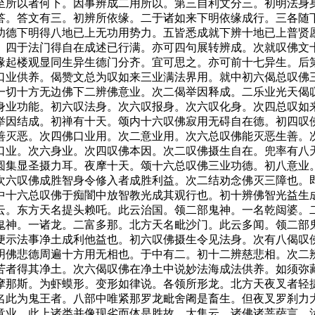
至所以者何下。因事辨成二用所以。第三自利文分三。初明法身
答。答文有三。初辨所依缘。二于诸如来下明依缘成行。三各随
功德下明得八地已上无功用势力。五皆悉成就下辨十地已上普贤
。四于法门得自在成述已行满。亦可四句展转辨成。次就叹佛文
缘起楼观显同生异生德门分齐。宜可思之。亦可前十七异生。后
口业供养。偈赞文总为叹如来三业满法界用。就中初六偈总叹佛
一切十方无边佛下二辨佛意业。次二偈举因释成。二乐业光天偈
身业功能。初六叹法身。次六叹报身。次六叹化身。次四总叹如
举因结成。初禅有十天。颂内十六叹佛寂用无碍自在德。初四叹
善灭恶。次四佛口业用。次二意业用。次六总叹佛能灭恶生善。
口业。次六身业。次四叹佛本因。次二叹佛摄生自在。兜率有八
圆集显圣摄力耳。夜摩十天。颂十六总叹佛三业功德。初八意业
次六叹佛成胜智身令修入者成胜利益。次二结劝念佛灭三障也。
中十六总叹佛于痴闇中放智教光成其观行也。初十辨佛智光益生
云。东方天名提头赖吒。此云治国。领二部鬼神。一名乾闼婆。
鬼神。一诸龙。二富多那。北方天名毗沙门。此云多闻。领二部
便示法事净土成利他益也。初六叹佛摄生令见法身。次有八偈叹
明佛悲德周遍十方用无相也。于中有二。初十二辨慈悲相。次二
苦者得其净土。次六偈叹佛在净土中说妙法海成法供养。如须弥
摩那斯。为虾蟆形。变形如律说。各领所形龙。北方天夜叉者轻
名此为鬼王者。八部中唯紧那罗龙毗舍阇是畜生。但夜叉罗刹力
意业。此上诸类并像现劣而体是胜故。大集云。诸佛诸菩萨言。