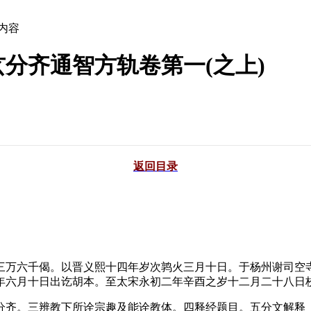
文内容
分齐通智方轨卷第一(之上)
返回目录
万六千偈。以晋义熙十四年岁次鹑火三月十日。于杨州谢司空寺
年六月十日出讫胡本。至太宋永初二年辛酉之岁十二月二十八日
齐。三辨教下所诠宗趣及能诠教体。四释经题目。五分文解释