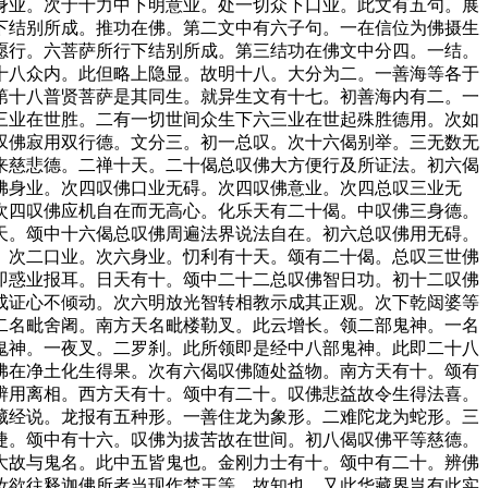
身业。次于十力中下明意业。处一切众下口业。此文有五句。展
下结别所成。推功在佛。第二文中有六子句。一在信位为佛摄生
愿行。六菩萨所行下结别所成。第三结功在佛文中分四。一结。
十八众内。此但略上隐显。故明十八。大分为二。一善海等各于
第十八普贤菩萨是其同生。就异生文有十七。初善海内有二。一
三业在世胜。二有一切世间众生下六三业在世起殊胜德用。次如
叹佛寂用双行德。文分三。初一总叹。次十六偈别举。三无数无
来慈悲德。二禅十天。二十偈总叹佛大方便行及所证法。初六偈
佛身业。次四叹佛口业无碍。次四叹佛意业。次四总叹三业无
次四叹佛应机自在而无高心。化乐天有二十偈。中叹佛三身德。
天。颂中十六偈总叹佛周遍法界说法自在。初六总叹佛用无碍。
。次二口业。次六身业。忉利有十天。颂有二十偈。总叹三世佛
即惑业报耳。日天有十。颂中二十二总叹佛智日功。初十二叹佛
成证心不倾动。次六明放光智转相教示成其正观。次下乾闼婆等
二名毗舍阇。南方天名毗楼勒叉。此云增长。领二部鬼神。一名
鬼神。一夜叉。二罗刹。此所领即是经中八部鬼神。此即二十八
佛在净土化生得果。次有六偈叹佛随处益物。南方天有十。颂有
辨用离相。西方天有十。颂中有二十。叹佛悲益故令生得法喜。
藏经说。龙报有五种形。一善住龙为象形。二难陀龙为蛇形。三
捷。颂中有十六。叹佛为拔苦故在世间。初八偈叹佛平等慈德。
大故与鬼名。此中五皆鬼也。金刚力士有十。颂中有二十。辨佛
汝欲往释迦佛所者当现作梵王等。故知也。又此华藏界岂有此实