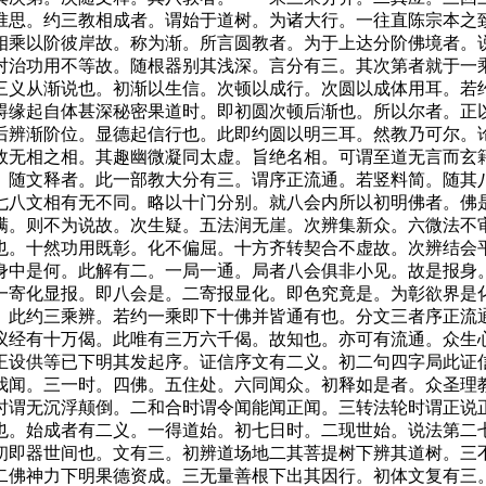
准思。约三教相成者。谓始于道树。为诸大行。一往直陈宗本之
相乘以阶彼岸故。称为渐。所言圆教者。为于上达分阶佛境者。
对治功用不等故。随根器别其浅深。言分有三。其次第者就于一
三义从渐说也。初渐以生信。次顿以成行。次圆以成体用耳。若
碍缘起自体甚深秘密果道时。即初圆次顿后渐也。所以尔者。正
后辨渐阶位。显德起信行也。此即约圆以明三耳。然教乃可尔。
故无相之相。其趣幽微凝同太虚。旨绝名相。可谓至道无言而玄
。随文释者。此一部教大分有三。谓序正流通。若竖料简。随其
七八文相有无不同。略以十门分别。就八会内所以初明佛者。佛
满。则不为说故。次生疑。五法润无崖。次辨集新众。六微法不
也。十然功用既彰。化不偏屈。十方齐转契合不虚故。次辨结会
身中是何。此解有二。一局一通。局者八会俱非小见。故是报身
一寄化显报。即八会是。二寄报显化。即色究竟是。为彰欲界是
。此约三乘辨。若约一乘即下十佛并皆通有也。分文三者序正流
议经有十万偈。此唯有三万六千偈。故知也。亦可有流通。众生
王设供等已下明其发起序。证信序文有二义。初二句四字局此证
我闻。三一时。四佛。五住处。六同闻众。初释如是者。众圣理
时谓无沉浮颠倒。二和合时谓令闻能闻正闻。三转法轮时谓正说
也。始成者有二义。一得道始。初七日时。二现世始。说法第二
初即器世间也。文有三。初辨道场地二其菩提树下辨其道树。三
二佛神力下明果德资成。三无量善根下出其因行。初体文复有三