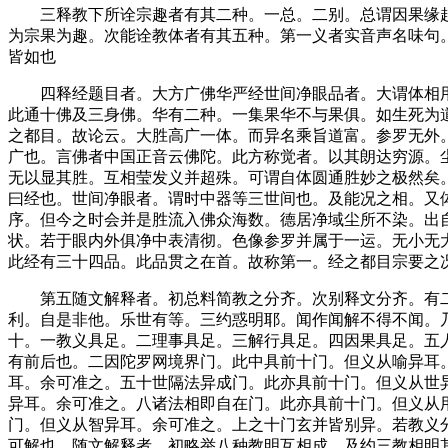
三释教下所诠宗趣者有其二种。一总。二别。总谓因果缘起
为宗果为趣。次能诠教体者有其五种。第一义者实音声名味句
皆如也
四释经题目者。大方广佛华严经世间净眼品者。大谓体相用
此通十佛及三身佛。华有二种。一集果华不与果俱。如生死为
之都目。故论云。大胜高广一体。而异名乘旨道富。参罗无外
广也。言佛者中国正音云佛陀。此方称觉者。以其朗达穷源。
无以显其胜。互相莹发义并超殊。可谓自体圆通胜妙之极然矣
曰经也。世间净眼者。谓时中器等三世间也。及能况之相。又
序。但今之时会并是胜流入佛众海数。德居净域尘所不染。出
状。若于眼内外俱净中表清彻。色像参罗并属于一运。无小无
此经有三十四品。此品贯之在首。故称第一。经之都目宗要之
第五随文解释者。初总料简教之分齐。次别释文分齐。有二
利。自是非他。乐世有等。三约惑明耶。闻作闻解不得不闻。
十。一教义具足。二理事具足。三解行具足。四因果具足。五
有前后也。二因陀罗网境界门。此中具前十门。但义从喻异耳
耳。余可准之。五十世隔法异成门。此亦具前十门。但义从世
异耳。余可准之。八诸法相即自在门。此亦具前十门。但义从
门。但义从智异耳。余可准之。上之十门玄并皆别异。若教义
可解也。随文解释者。初略举八种教明互相成。及约三教相明