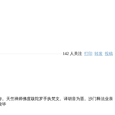
142
人关注
打印
转发
投稿
。天竺禅师佛度跋陀罗手执梵文。译胡音为晋。沙门释法业亲
校毕