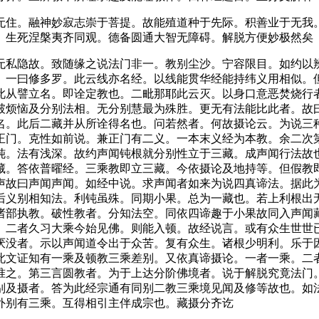
住。融神妙寂志崇于菩提。故能殖道种于先际。积善业于无我。
。生死涅槃夷齐同观。德备圆通大智无障碍。解脱方便妙极然矣
私隐故。致随缘之说法门非一。教别尘沙。宁容限目。如约以辨
。一曰修多罗。此云线亦名经。以线能贯华经能持纬义用相似。
此从譬立名。即诠定教也。二毗那耶此云灭。以身口意恶焚烧行
破烦恼及分别法相。无分别慧最为殊胜。更无有法能比此者。故
名。此后二藏并从所诠得名也。问若然者。何故摄论云。为说三
正门。克性如前说。兼正门有二义。一本末义经为本教。余二次
钝。法有浅深。故约声闻钝根就分别性立于三藏。成声闻行法故
藏。答依普曜经。三乘教即立三藏。今依摄论及地持等。但假教
声故曰声闻声闻。如经中说。求声闻者如来为说四真谛法。据此
后义别相知法。利钝虽殊。同期小果。总为一藏也。若上利根出
诸部执教。破性教者。分知法空。同依四谛趣于小果故同入声闻
。二者久习大乘今始见佛。则能入顿。故经说言。或有众生世世
厌没者。示以声闻道令出于众苦。复有众生。诸根少明利。乐于
此文证知有一乘及顿教三乘差别。又依真谛摄论。一者一乘。二
准之。第三言圆教者。为于上达分阶佛境者。说于解脱究竟法门
别及摄者。答为此经宗通有同别二教三乘境见闻及修等故也。如
外别有三乘。互得相引主伴成宗也。藏摄分齐讫