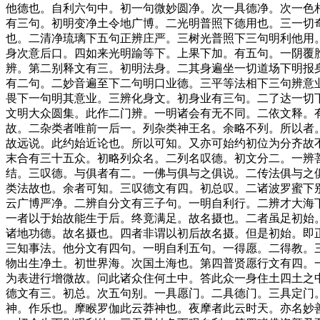
他德也。自利六句中。初一句微妙圆净。次一具德净。次一色
有三句。初明变净土令地广博。二光明普照下德用也。三一切
也。二清净琉璃下五句正辨庄严。三树光普照下三句明利他用
身次意后口。四如来光明踰等下。上果下加。有五句。一阴覆
辨。第二别释文有三。初明法身。二其身遍坐一切道场下明报
有二句。二妙音遍至下二句明口业德。三平等法相下三句辨意
畏下一句明其意业。三辨化身文。初身业有三句。二了达一切
文明大众圆集。此作二门辨。一明诸会有无不同。二依文释。
故。二杂类者唯前一后一。列杂类神王名。余略不列。所以者
故远说。此约始近论也。所以可知。又亦可始约初位为分齐故
末合有三十五众。初略列众名。二列名叹德。初文分二。一辨
结。三叹德。与俱者有二。一佛与俱与之俱说。二传法俱与之
类法故也。余者可知。三叹德文有四。初总叹。二诸波罗蜜下
云广博严净。二辨自分文有三子句。一明自利行。二辨才大海
一者以于始故能生于后。终竟满足。故名摄也。二者虽足初始
诸地功德。故名摄也。四者非谓以初后故名摄。但是初始。即
三知事法。他分文有四句。一明自利五句。一得愿。二得教。
物出生净土。初世界海。次国土海也。第四普贤愿行文有四。
为表进行增微故。问此诸众住何土中。答此众一身住土四土之
德文有三。初总。次五句别。一具愿门。二具德门。三具定门
神。作乐也。摩睺罗伽此云莽神也。夜摩者此云时天。亦名妙