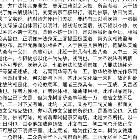
致。方广法轮其趣渊玄。更无由藉以之为顿。所言渐者。为于始
说于如来解脱法门。究竟穷宗至极果行。满足佛事。故曰为圆。
乘了义实说。约对治方便行门差殊。要约有三以明次第。一者据
约实际缘起自体因行以明时。顿初渐次圆后。初示顿以令修。次
以冲宗不遗于玄想。圆道不拣于始门。是以事虽近而至远。相虽
论其旨也。正明如来法身无上菩提至极圆道。契穷实相德盈海
籍弥布。真容无像而妙相备严。入于佛慧具佛所行。德显殊美踰
八会有十义别。余准可识。此经一部凡有七处八会。人中三。天
是化主。今摄物必以化主为先故。初明也。二大圣说法有所栖
审不可即说。次辨入定。七欲辨法胜故明佛加。八显法始终分
平等显证述成。此十若离雨华等乃有十五。散华烧香放光作乐雨
。问既报非化。何以处与下同。答此为先化流于末世。故寄世处
化故约相是化。今论教意耳。通者三身具有。一一互成。又普贤
通也。序者方便相。正者说体相。流通津用相。此净眼品是序。
心微尘已下文是。但为龙树菩萨会事等处十万。准省之故不足
信。二一时下义有通。此约一义耳。又亦可二句义通一部而文
教文义相应故也。亦可我传文义如佛所说也。是圣教义也。又信
正受。佛者可知。处者谓摩竭提寂灭道场。此是大圣所托。以一
七日时也。由令他知成道始故。此文有二。初二句总开依正立
不可思议下明师子座。此立意者。地为住行之本。树为众德建
。一总辨体。二众杂宝华下六句辨自利德。三雨无尽宝下二利自