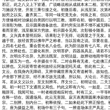
邪正。此之八义上下皆通。广说略说相从成就本末二相。宜可
习施设方便。开发三乘引接之化。初微后着。从浅至深。次第
如穷之以实。趣齐莫二。等同一味究竟无余。何殊之有。但以
方便修相对治缘起自类因行以明三教。渐即在初。顿中圆后。
示渐彰为物。后示圆果德备故也。若约穷实法界不增不减无障
着而至密。浅至极深方穷故。初示圆令见闻。次彰顿令随喜。
奥。义兴真本显明后际。语果彰之于无得。论因显之于无发。
越于世。故经首贯以佛华严之称者。当以旨南之说。宗要在兹
上四名七处也。重会普光名八会也。此为阶法故有七八耳。此
托。次辨处也。三摄化有所。次明菩萨。四器虽具足。请若不
齐。次明出不出异。九胜法既宣。次明法益。故辨动地雨华等
宝。摄五为一也。今并摄在十耳。二对会释有无者。七处佛三
以辨也。又问若寄世者何故经云阿迦尼吒天成。答此有二义。
文云。在我身内无障碍。又辨华藏世界海又寄道树等。故知也
卢舍那下辨正宗。经不来尽故无流通。所以知。大论云。不思
耳。若从文义以分。至文别辨耳。序文分二。初明证信。二天
局。初一时已下文通而义局也。约此义即有六句。一如是。二
顺辞耳。我闻可知。一时者根授相应时也。时有三义。一平等
在释一切在。国通场局。此云无害国。寂灭表离障圆果净寂德
宗。二别辨。别内分二。初释依报。二如来处此下辨正报也。
立。座为摄益之用。初场中有三子句。一辨道场体庄严具足。