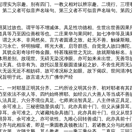
理实为宗趣。别有四门。一教义相对以辨宗趣。二境行。三理事
。第二义者可似音声名味句。第三义者不可似音声名味句。第四
莫过故也。谓平等不增减体。具足性功德相。生世出世善因果用
道具等乃至因位善根等也。二庄果华与果同时。如七净华等及满
。谓之大本。非局然矣。言方者圆通之致。处无不善。触缘斯顺
尘习永亡。怀明独曜。晖光大夜。启导群惑。自觉觉人故曰佛陀
。其犹众彩奇珍纤饰金颜。特甚瑰丽世之无比。故就斯喻标名。
体用差别。故现世。无碍无染况净眼。亦可如来未出世。无善导
自天真。信非有为。故托以显至极圆道缘起之妙。不舍生死而无
大无远无近不相妨碍。故可准况标之如眼。故下偈叹。世间清净
况旨明于此。故言道大方广佛华严经
。一对耶显正明其分齐。二约所诠义明其分齐。初对耶者有其四
乃至依法不依人等。四约始终辨耶。如经云八大善人等当成不善
人法具足。六分齐境位具足。七师弟法智具足。八主伴依正具足
。余可准上。三秘密隐显俱成门。此亦具前十门。但义从缘异耳
异耳。余可准之。六诸藏纯杂具德门。此亦具前十门。但义从世
用异耳。余可准之。亦可依性。九唯心回转善成门。此亦具前十
分齐与此相应者。即是一乘圆教及顿教法门。若诸教义分与此相
其次第。次随文释。其八教者。一一乘三乘分齐。二真应。三回