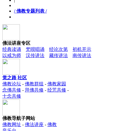
|
/ 佛教专题列表 /
佛法讲座专区
经典读诵
梵呗唱诵
经论次第
初机开示
以戒为师
汉传讲法
藏传讲法
南传讲法
觉之路 社区
佛教论坛
-
佛教群组
-
佛教家园
念佛共修
-
拜佛共修
-
经咒共修
-
十念共修
佛教导航子网站
佛教网址
-
佛法讲座
-
佛教
音乐台