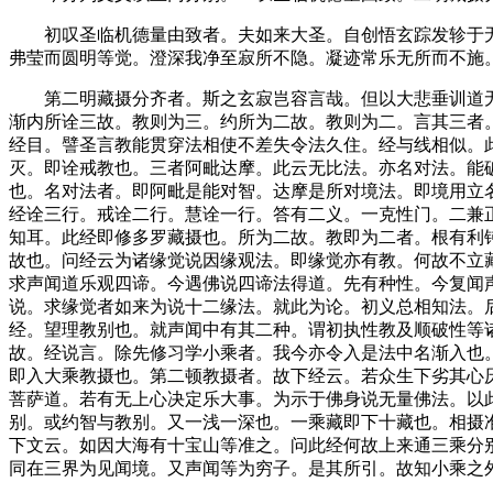
初叹圣临机德量由致者。夫如来大圣。自创悟玄踪发轸于无
弗莹而圆明等觉。澄深我净至寂所不隐。凝迹常乐无所而不施
第二明藏摄分齐者。斯之玄寂岂容言哉。但以大悲垂训道无
渐内所诠三故。教则为三。约所为二故。教则为二。言其三者
经目。譬圣言教能贯穿法相使不差失令法久住。经与线相似。
灭。即诠戒教也。三者阿毗达摩。此云无比法。亦名对法。能
也。名对法者。即阿毗是能对智。达摩是所对境法。即境用立
经诠三行。戒诠二行。慧诠一行。答有二义。一克性门。二兼
知耳。此经即修多罗藏摄也。所为二故。教即为二者。根有利
故也。问经云为诸缘觉说因缘观法。即缘觉亦有教。何故不立
求声闻道乐观四谛。今遇佛说四谛法得道。先有种性。今复闻
说。求缘觉者如来为说十二缘法。就此为论。初义总相知法。
经。望理教别也。就声闻中有其二种。谓初执性教及顺破性等
故。经说言。除先修习学小乘者。我今亦令入是法中名渐入也
即入大乘教摄也。第二顿教摄者。故下经云。若众生下劣其心
菩萨道。若有无上心决定乐大事。为示于佛身说无量佛法。以
别。或约智与教别。又一浅一深也。一乘藏即下十藏也。相摄
下文云。如因大海有十宝山等准之。问此经何故上来通三乘分
同在三界为见闻境。又声闻等为穷子。是其所引。故知小乘之