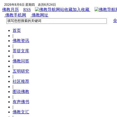
2026年8月6日 星期四
农历6月24日
佛教月历
RSS
加入收藏
佛教手机网
佛教网址
首页
|
佛教资讯
|
菩提文库
|
佛教问答
|
五明研究
|
社区推荐
|
图说佛教
|
有声佛书
|
佛教文汇