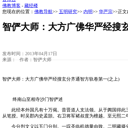
佛教博客
-
藏经楼
您现在的位置：
佛教导航
>>
五明研究
>>
内明
>>
华严宗
>>正
智俨大师：大方广佛华严经搜玄
发布时间：2013年04月17日
来源： 作者：智俨大师
智俨大师：大方广佛华严经搜玄分齐通智方轨卷第一(之上)
终南山至相寺沙门智俨述
此经本外国凡有十万偈。昔晋道人支法领。从于阗国得此三
从笔授。时吴郡内史孟顗。右卫将军褚叔度为檀越。至元熙二
今分判文义以五门分别。一叹圣临机德量由致。二明藏摄分