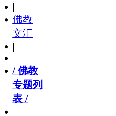
|
佛教
文汇
|
/ 佛教
专题列
表 /