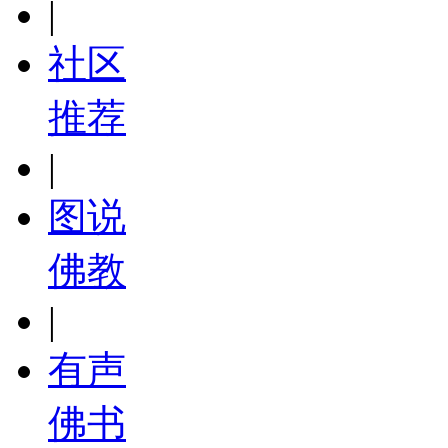
|
社区
推荐
|
图说
佛教
|
有声
佛书