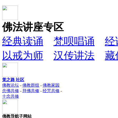
佛法讲座专区
经典读诵
梵呗唱诵
经
以戒为师
汉传讲法
藏
觉之路 社区
佛教论坛
-
佛教群组
-
佛教家园
念佛共修
-
拜佛共修
-
经咒共修
-
十念共修
佛教导航子网站