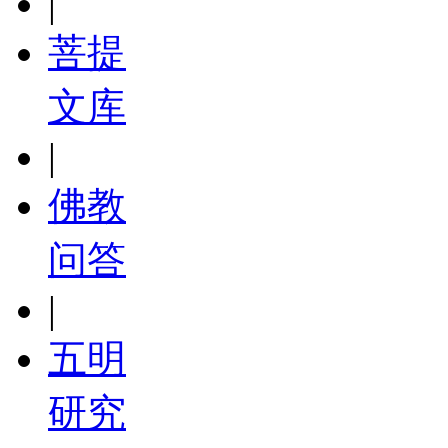
|
菩提
文库
|
佛教
问答
|
五明
研究