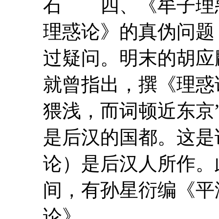
石 四、《
牟
子
理
理惑论
》的真伪问题
过疑问。明末的胡应
就曾指出，撰《
理惑
猥浅，而词顿近东京
是后汉的国都。这是
论
）是后汉人所作。
间，有孙星衍编《平
论
》...