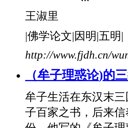
王淑里
|佛学论文|因明|五明|
http://www.fjdh.cn/w
（
牟
子
理惑论
)的
牟
子
生活在东汉末三
子百家之书，后来信
份。他写的《
牟
子
理