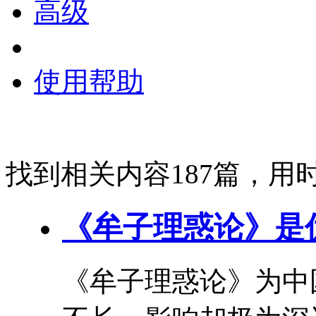
高级
使用帮助
找到相关内容187篇，用时
《
牟
子
理惑论
》是
《
牟
子
理惑论
》为中