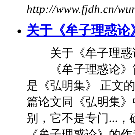
http://www.fjdh.cn/w
关于《
牟
子
理惑论
关于《
牟
子
理惑
《
牟
子
理惑论
》
是《弘明集》 正文
篇论文同《弘明集》
别，它不是专门...
《
牟
子
理惑论
》的作