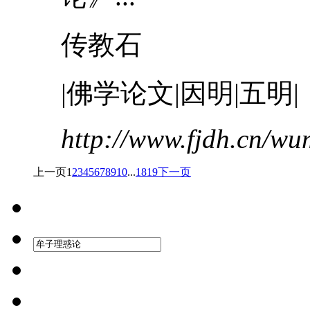
传教石
|佛学论文|因明|五明|
http://www.fjdh.cn/w
上一页
1
2
3
4
5
6
7
8
9
10
...
18
19
下一页