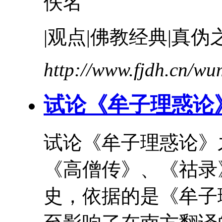
佚名
|观点|佛教经典|真伪
http://www.fjdh.cn/w
试论《
牟
子
理惑论
试论《
牟
子
理惑论
》
《高僧传》、《祜录
史，依据的是《
牟
子