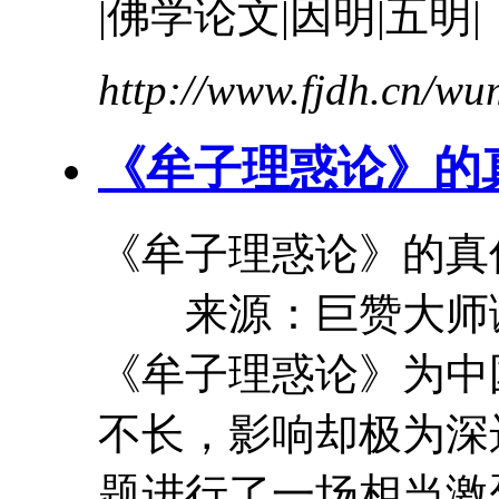
|佛学论文|因明|五明|
http://www.fjdh.cn/w
《
牟
子
理惑论
》的
《
牟
子
理惑论
》的
来源：巨赞大师
《
牟
子
理惑论
》为中
不长，影响却极为深
题进行了一场相当激