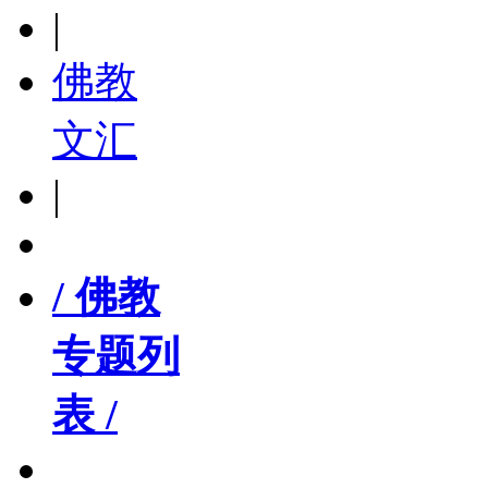
|
佛教
文汇
|
/ 佛教
专题列
表 /