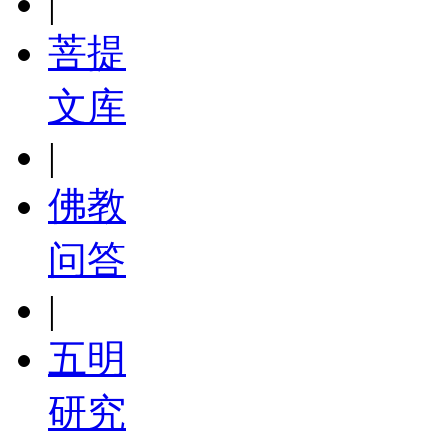
|
菩提
文库
|
佛教
问答
|
五明
研究