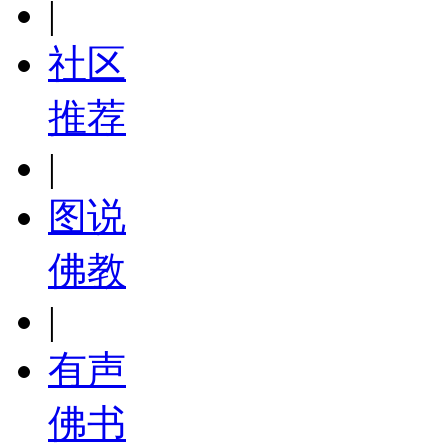
|
社区
推荐
|
图说
佛教
|
有声
佛书