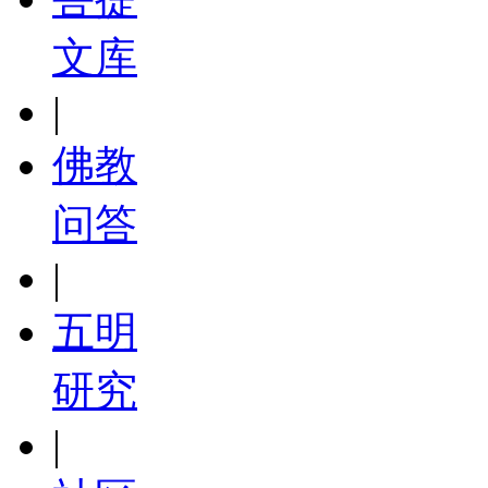
文库
|
佛教
问答
|
五明
研究
|