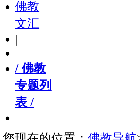
佛教
文汇
|
/ 佛教
专题列
表 /
您现在的位置：
佛教导航