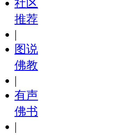
社区
推荐
|
图说
佛教
|
有声
佛书
|