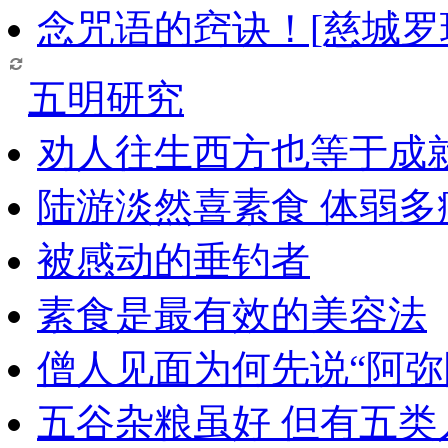
念咒语的窍诀！[慈城罗
五明研究
劝人往生西方也等于成
陆游淡然喜素食 体弱多
被感动的垂钓者
素食是最有效的美容法
僧人见面为何先说“阿弥
五谷杂粮虽好 但有五类