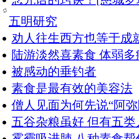
五明研究
劝人往生西方也等于成
陆游淡然喜素食 体弱多
被感动的垂钓者
素食是最有效的美容法
僧人见面为何先说“阿弥
五谷杂粮虽好 但有五类
雾霾吸进肺 八种素食帮