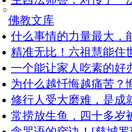
佛教文库
什么事情的力量最大，
精准无比！六祖慧能住
一个能让家人吃素的好
为什么越忏悔越痛苦？
修行人受大磨难，是成
常捞放生鱼，四十多岁
念咒语的窍诀！[慈城罗