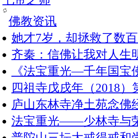
佛教资讯
她才7岁，却拯救了数
齐秦：信佛让我对人生
《法宝重光—千年国宝
四祖寺戊戌年（2018
庐山东林寺净土苑念佛
法宝重光——少林寺与
普陀山三坛大戒得戒和