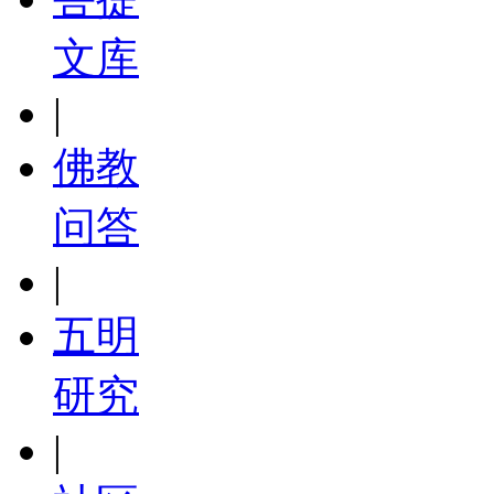
文库
|
佛教
问答
|
五明
研究
|