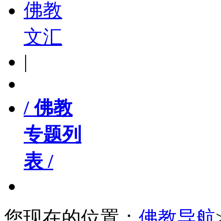
佛教
文汇
|
/ 佛教
专题列
表 /
您现在的位置：
佛教导航