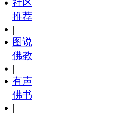
社区
推荐
|
图说
佛教
|
有声
佛书
|