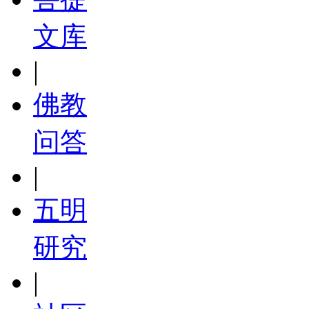
文库
|
佛教
问答
|
五明
研究
|