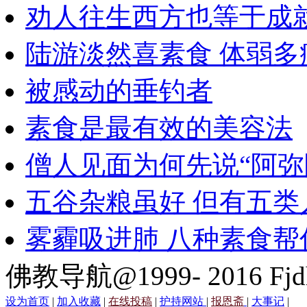
劝人往生西方也等于成
陆游淡然喜素食 体弱多
被感动的垂钓者
素食是最有效的美容法
僧人见面为何先说“阿弥
五谷杂粮虽好 但有五类
雾霾吸进肺 八种素食帮
佛教导航@1999- 2016 Fjd
设为首页
|
加入收藏
|
在线投稿
|
护持网站
|
报恩斋
|
大事记
|