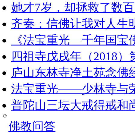
她才7岁，却拯救了数
齐秦：信佛让我对人生
《法宝重光—千年国宝
四祖寺戊戌年（2018
庐山东林寺净土苑念佛
法宝重光——少林寺与
普陀山三坛大戒得戒和
佛教问答