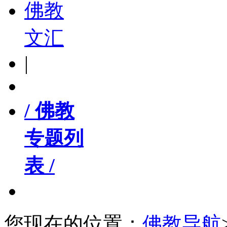
佛教
文汇
|
/ 佛教
专题列
表 /
您现在的位置：
佛教导航