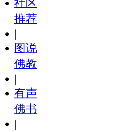
社区
推荐
|
图说
佛教
|
有声
佛书
|