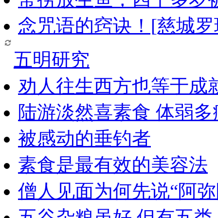
念咒语的窍诀！[慈城罗
五明研究
劝人往生西方也等于成
陆游淡然喜素食 体弱多
被感动的垂钓者
素食是最有效的美容法
僧人见面为何先说“阿弥
五谷杂粮虽好 但有五类