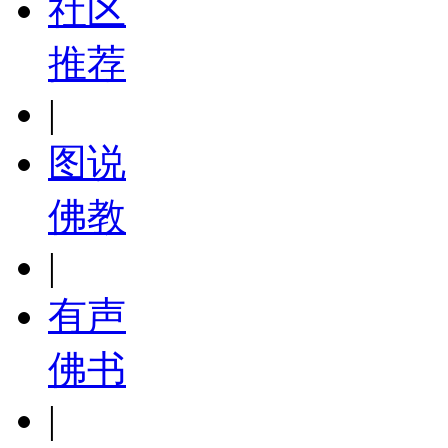
社区
推荐
|
图说
佛教
|
有声
佛书
|