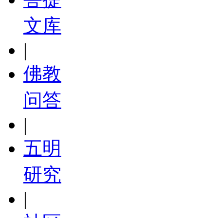
文库
|
佛教
问答
|
五明
研究
|