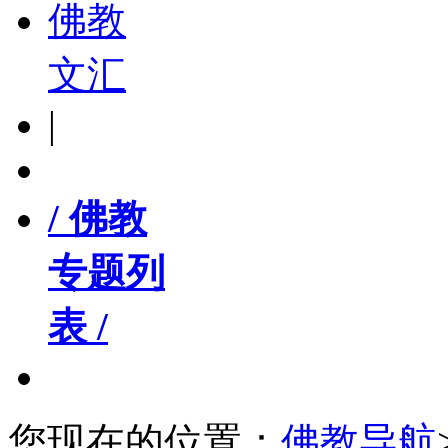
佛教
文汇
|
/ 佛教
专题列
表 /
您现在的位置：
佛教导航