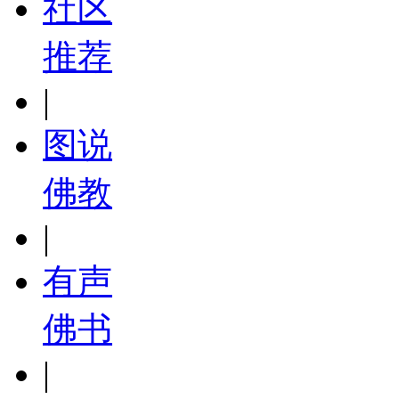
社区
推荐
|
图说
佛教
|
有声
佛书
|