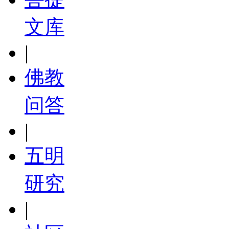
文库
|
佛教
问答
|
五明
研究
|