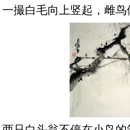
一撮白毛向上竖起，雌鸟
两只白头翁不停在小鸟的