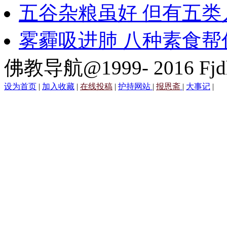
五谷杂粮虽好 但有五类
雾霾吸进肺 八种素食帮
佛教导航@1999- 2016 Fjd
设为首页
|
加入收藏
|
在线投稿
|
护持网站
|
报恩斋
|
大事记
|