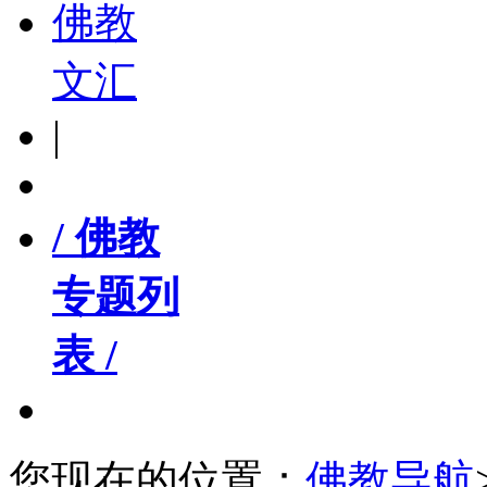
佛教
文汇
|
/ 佛教
专题列
表 /
您现在的位置：
佛教导航