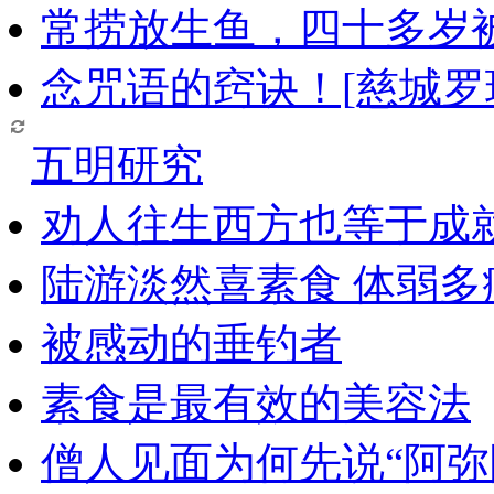
常捞放生鱼，四十多岁
念咒语的窍诀！[慈城罗
五明研究
劝人往生西方也等于成
陆游淡然喜素食 体弱多
被感动的垂钓者
素食是最有效的美容法
僧人见面为何先说“阿弥