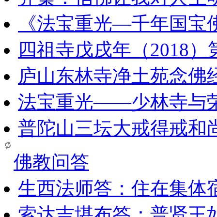
《法宝重光—千年国宝
四祖寺戊戌年（2018
庐山东林寺净土苑念佛
法宝重光——少林寺与
普陀山三坛大戒得戒和
佛教问答
生西法师答：住在集体
索达吉堪布答：普贤王