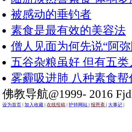
被感动的垂钓者
素食是最有效的美容法
僧人见面为何先说“阿弥
五谷杂粮虽好 但有五类
雾霾吸进肺 八种素食帮
佛教导航@1999- 2016 Fjd
设为首页
|
加入收藏
|
在线投稿
|
护持网站
|
报恩斋
|
大事记
|