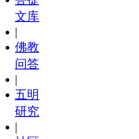
文库
|
佛教
问答
|
五明
研究
|