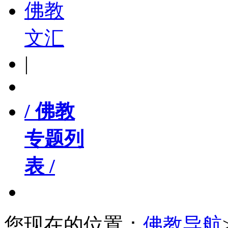
佛教
文汇
|
/ 佛教
专题列
表 /
您现在的位置：
佛教导航