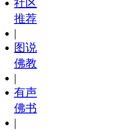
社区
推荐
|
图说
佛教
|
有声
佛书
|