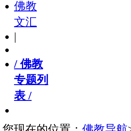
佛教
文汇
|
/ 佛教
专题列
表 /
您现在的位置：
佛教导航