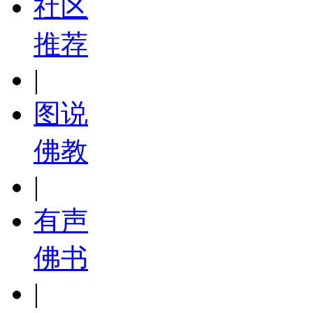
社区
推荐
|
图说
佛教
|
有声
佛书
|