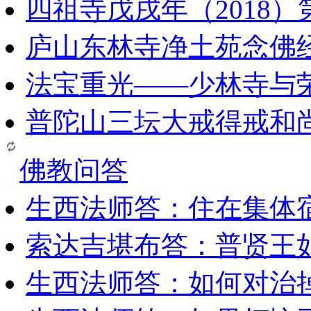
四祖寺戊戌年（2018
庐山东林寺净土苑念佛
法宝重光——少林寺与
普陀山三坛大戒得戒和
佛教问答
生西法师答：住在集体
索达吉堪布答：普贤王
生西法师答：如何对治