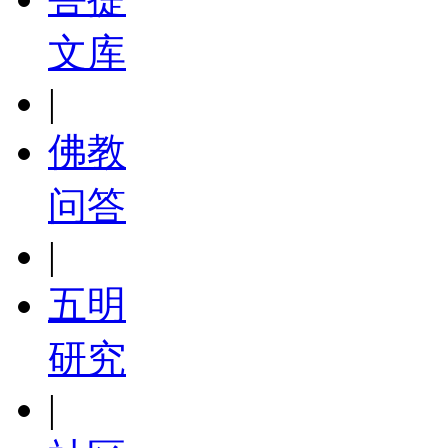
文库
|
佛教
问答
|
五明
研究
|