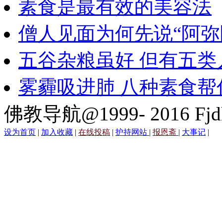
素食是最有效的美容法
僧人见面为何先说“阿弥
五谷杂粮虽好 但有五类
雾霾吸进肺 八种素食帮
佛教导航@1999- 2016 Fjd
设为首页
|
加入收藏
|
在线投稿
|
护持网站
|
报恩斋
|
大事记
|