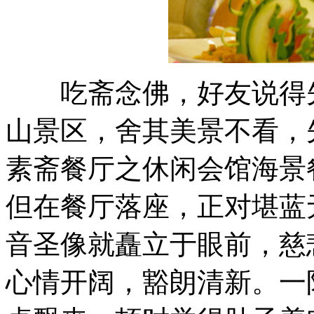
吃斋念佛，好友说得先
山景区，舍其美景不看，
素斋餐厅之休闲会馆海景
但在餐厅落座，正对堪蓝
音圣像就矗立于眼前，慈
心情开阔，豁朗清新。一