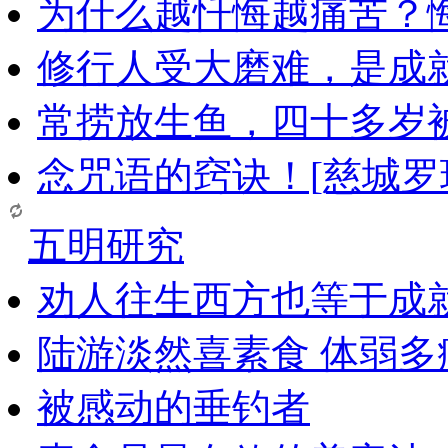
为什么越忏悔越痛苦？
修行人受大磨难，是成
常捞放生鱼，四十多岁
念咒语的窍诀！[慈城罗
五明研究
劝人往生西方也等于成
陆游淡然喜素食 体弱多
被感动的垂钓者