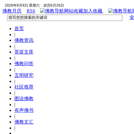
2026年8月8日 星期六
农历6月26日
佛教月历
RSS
加入收藏
首页
|
佛教资讯
|
菩提文库
|
佛教问答
|
五明研究
|
社区推荐
|
图说佛教
|
有声佛书
|
佛教文汇
|