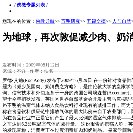
/ 佛教专题列表 /
您现在的位置：
佛教导航
>>
五明研究
>>
五福文摘
>>
人与自然
为地球，再次敦促减少肉、奶
发布时间：2009年08月12日
来源：不详 作者：佚名
罗德•艾迪(Rod Addy) 发布于2009年6月29日 在
题为《减少英国肉、奶消费之方略》，是由伦敦大学的皇家学
询、信息技术和外包服务于一身的跨国公司埃森哲(Accenture)、克兰菲尔德大学(
望于今年初秋发布。英国区世界自然基金会开发主管马克•德里斯科尔
路不明的温室气体未纳入食品饮料行业现有的减排工作，而为了
称在食品饮料供应链中排放气体的最大比例来自于农业部门，
为在食品行业中正是它们产生了最大比例的温室气体排放——占3
之前达到6.2公吨温室气体的减排量。 这份报告的撰稿人称，英国食
的发现宣称，消费者正在过度消费红肉和奶制品。 皇家学院