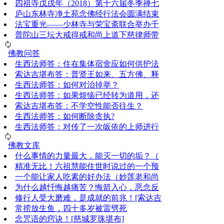
四祖寺戊戌年（2018）第十六届冬季禅七
庐山东林寺净土苑念佛经行法会圆满结束
法宝重光——少林寺与荣宝斋联合举办千
普陀山三坛大戒得戒和尚上道下慈律师带
佛教问答
生西法师答：住在集体宿舍应如何供护法
索达吉堪布答：普贤王如来、五方佛、释
生西法师答：如何对治掉举？
生西法师答：如果烦恼已经转为道用，还
索达吉堪布答：​不学空性能否往生？
生西法师答：如何断除贪执?
生西法师答：对传了一次皈依的上师进行
佛教文库
什么事情的力量最大，能灭一切的垢？（
精准无比！六祖慧能住世时说过的一个预
一个能让家人吃素的好办法（妙莲老和尚
为什么越忏悔越痛苦？悔箭入心，恶念反
修行人受大磨难，是成就的前兆！[索达吉
常捞放生鱼，四十多岁被雷劈死
念咒语的窍诀！[慈城罗珠堪布]