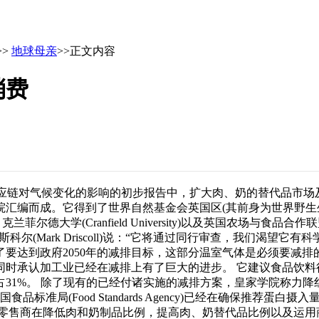
>>
地球母亲
>>正文内容
消费
一份针对食品供应链对气候变化的影响的初步报告中，扩大肉、奶的替代
院汇编而成。它得到了世界自然基金会英国区(其前身为世界野生
Cranfield University)以及英国农场与食品合作联盟(English
(Mark Driscoll)说：“它将通过同行审查，我们渴望它有
要达到政府2050年的减排目标，这部分温室气体是必须要减排
同时承认加工业已经在减排上有了巨大的进步。 它建议食品饮料
1%。 除了现有的已经付诸实施的减排方案，皇家学院称力降红肉
品标准局(Food Standards Agency)已经在确保推
称零售商在降低肉和奶制品比例，提高肉、奶替代品比例以及运用