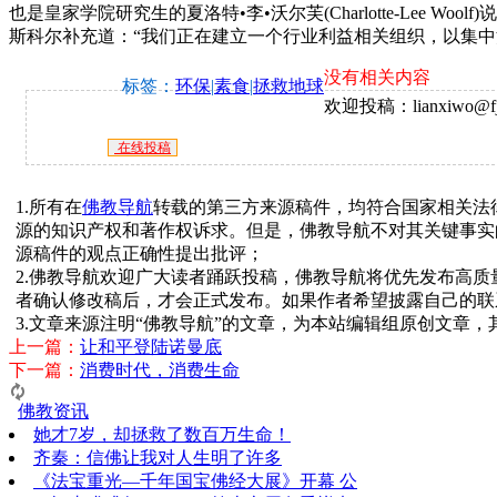
也是皇家学院研究生的夏洛特•李•沃尔芙(Charlotte-Le
斯科尔补充道：“我们正在建立一个行业利益相关组织，以集中消
没有相关内容
标签：
环保
|
素食
|
拯救地球
欢迎投稿：lianxiwo@fj
在线投稿
1.所有在
佛教导航
转载的第三方来源稿件，均符合国家相关法
源的知识产权和著作权诉求。但是，佛教导航不对其关键事实
源稿件的观点正确性提出批评；
2.佛教导航欢迎广大读者踊跃投稿，佛教导航将优先发布高
者确认修改稿后，才会正式发布。如果作者希望披露自己的联
3.文章来源注明“佛教导航”的文章，为本站编辑组原创文章
上一篇：
让和平登陆诺曼底
下一篇：
消费时代，消费生命
佛教资讯
她才7岁，却拯救了数百万生命！
齐秦：信佛让我对人生明了许多
《法宝重光—千年国宝佛经大展》开幕 公