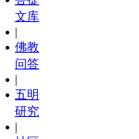
文库
|
佛教
问答
|
五明
研究
|