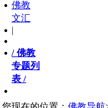
佛教
文汇
|
/ 佛教
专题列
表 /
您现在的位置：
佛教导航