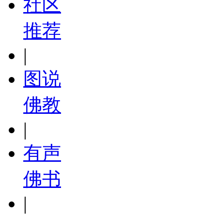
社区
推荐
|
图说
佛教
|
有声
佛书
|