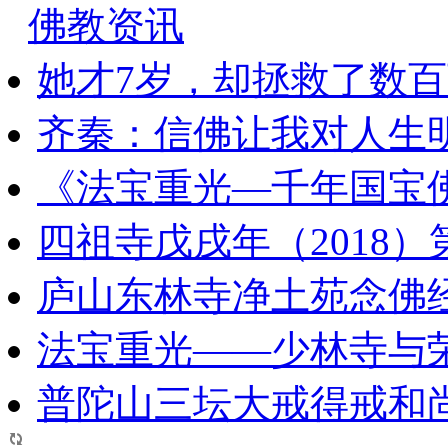
佛教资讯
她才7岁，却拯救了数
齐秦：信佛让我对人生
《法宝重光—千年国宝
四祖寺戊戌年（2018
庐山东林寺净土苑念佛
法宝重光——少林寺与
普陀山三坛大戒得戒和