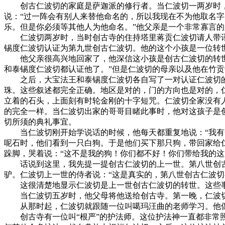
创古仁波切的家庭是萨迦派的修行者。当仁波切一两岁时，
说：“过一阵会有别人来替他命名的，所以我现在不为他取名
乐。但是你必须等其他人为他命名。”他父亲是一个非常寡言
仁波切两岁时，当时创古寺的住持塔里蒋贡仁波切请人带讯给
锡度仁波切认证为第九世创古仁波切。他的这个小孩是一位转世的
他父亲很高兴地回家了，他深信这小孩是创古仁波切的转世，
和泰锡度仁波切都认证他了。”但是仁波切的母亲以及他在竹
之后，大宝法王和泰锡度仁波切各自写了一对认证仁波切的
珠。这些叙述都完全正确。地区是对的，门的方向也是对的，
立着的石头，上面刻有时轮金刚的十字短咒。仁波切全家没有
的完全一样。当仁波切出家的哥哥目睹此事时，他对这孩子是
切所须的典礼事宜。
当仁波切刚开始学说话的时候，他每天都重复地说：“我有一
呢石时，他们看到一只白狗。于是他们买下那只狗，带回家给仁
跺脚，哭着说：“这不是我的狗！你们都不好！你们带给我的这
话说到这里，我先提一提创古仁波切的上一世。第八世创古
驴。仁波切上一世的侍者说：“这是真实的，第八世创古仁波
这很清楚地显示仁波切是上一世创古仁波切的转世。这些事
当仁波切五岁时，他父母将他送给创古寺。第一晚，仁波切
从那时起，仁波切就跟随一位叫噶玛汪曲的老师学习。他偶
创古寺有一位叫“根严”的护法师。这位护法神一直都非常照