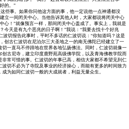
好的。”
这些事。如果你问他这方面的事，他一定说他一点神通都没
)建立一间闭关中心。当他告诉其他人时，大家都说将闭关中心
中心！”就像预言一样，那间闭关中心盖成了。事实上，我就是
？今天是有九个恶兆的日子啊！”我说：“我要去找十个好兆
向仁波切报告此事时，平时不多话的仁波切说：“你知道吗？这是
在，创古仁波切在尼泊尔三大圣地之一的南无佛陀已经建立了一
波切一直马不停蹄地在世界各地弘扬佛法。同时，仁波切就像一
尔创古尼寺，建立印度鹿野苑高级佛学院，以及青海佛教学院而
是非常可惜的事。仁波切的年事已高，相信大家都不希望见到仁
仁波切不必为了寺院及事业的经济操心，而能有更多的时间致力
，成为如同仁波切一般的大成就者，利益无量众生。