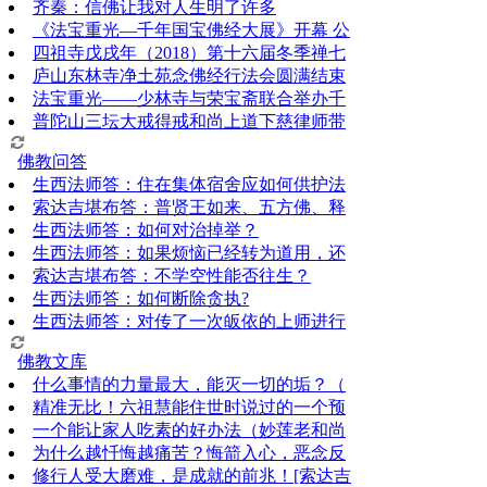
齐秦：信佛让我对人生明了许多
《法宝重光—千年国宝佛经大展》开幕 公
四祖寺戊戌年（2018）第十六届冬季禅七
庐山东林寺净土苑念佛经行法会圆满结束
法宝重光——少林寺与荣宝斋联合举办千
普陀山三坛大戒得戒和尚上道下慈律师带
佛教问答
生西法师答：住在集体宿舍应如何供护法
索达吉堪布答：普贤王如来、五方佛、释
生西法师答：如何对治掉举？
生西法师答：如果烦恼已经转为道用，还
索达吉堪布答：​不学空性能否往生？
生西法师答：如何断除贪执?
生西法师答：对传了一次皈依的上师进行
佛教文库
什么事情的力量最大，能灭一切的垢？（
精准无比！六祖慧能住世时说过的一个预
一个能让家人吃素的好办法（妙莲老和尚
为什么越忏悔越痛苦？悔箭入心，恶念反
修行人受大磨难，是成就的前兆！[索达吉