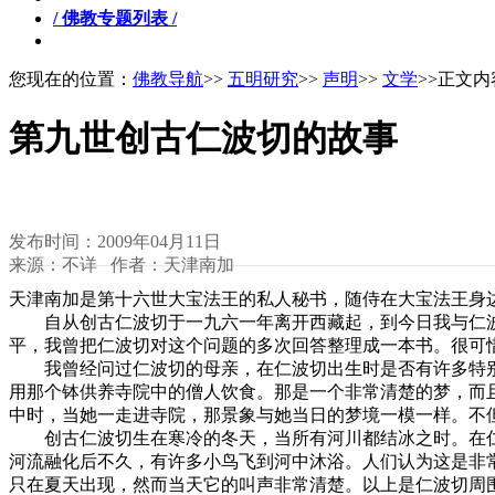
/ 佛教专题列表 /
您现在的位置：
佛教导航
>>
五明研究
>>
声明
>>
文学
>>正文内
第九世创古仁波切的故事
发布时间：2009年04月11日
来源：不详 作者：天津南加
天津南加是第十六世大宝法王的私人秘书，随侍在大宝法王身
自从创古仁波切于一九六一年离开西藏起，到今日我与仁波
平，我曾把仁波切对这个问题的多次回答整理成一本书。很可
我曾经问过仁波切的母亲，在仁波切出生时是否有许多特别
用那个钵供养寺院中的僧人饮食。那是一个非常清楚的梦，而
中时，当她一走进寺院，那景象与她当日的梦境一模一样。不
创古仁波切生在寒冷的冬天，当所有河川都结冰之时。在仁
河流融化后不久，有许多小鸟飞到河中沐浴。人们认为这是非
只在夏天出现，然而当天它的叫声非常清楚。以上是仁波切周