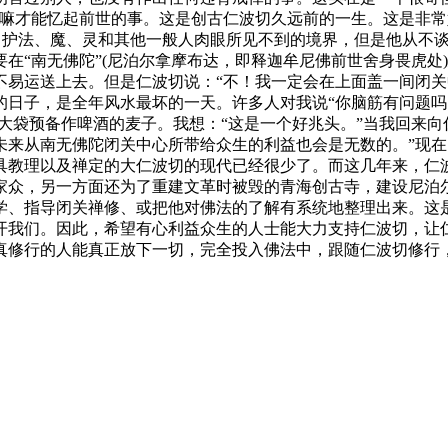
嘛才能忆起前世的事。这是创古仁波切久远前的一生。这是非常
护法、魔、灵和其他一般人肉眼所见不到的境界，但是他从不谈
在“南无佛陀”(尼泊尔拿摩布达，即释迦牟尼佛前世舍身畏虎处
不易运送上去。但是仁波切说：“不！我一定会在上面盖一间闭关
日子，是全年风水最坏的一天。许多人对我说“你脑筋有问题吗
一大袋预备作啤酒的麦子。我想：“这是一个好兆头。”当我回来
未来从南无佛陀闭关中心所带给众生的利益也会是无数的。”现
具教理以及禅定的大仁波切的现代已经很少了。而这几年来，仁
家众，另一方面还为了重建文革时被毁的青海创古寺，建设尼泊
学、指导闭关禅修、或把他对佛法的了解有系统地整理出来。这
开我们。因此，希望有心利益众生的人士能大力支持仁波切，让
真修行的人能真正放下一切，完全投入佛法中，跟随仁波切修行