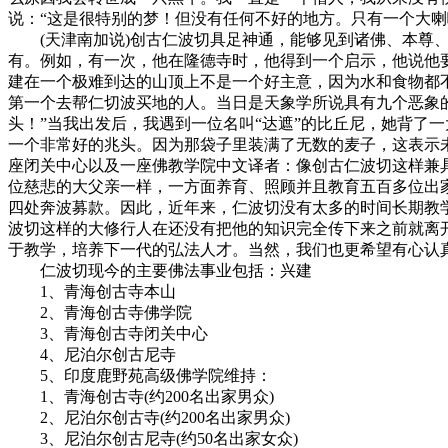
说：“这是很特别的梦！但没有任何不好的地方。只有一个大喇
(天津南加说)创古仁波切具足神通，能够见到诸佛、本尊、
有。例如，有一次，他在隆德寺时，他得到一个启示，他说他要
建在一个极难到达的山顶上不是一个好主意，因为水和食物都
第一个去帮仁切波买地的人。当日是天象学所说具有九个恶象的
头！”当我出发后，我遇到一位名叫“达遮”的比丘尼，她背了
一个非常好的兆头。因为那袋子里装满了无数的麦子，这表示
座闭关中心以及一座佛教学院中文译者：像创古仁波切这样兼
位慈悲的大父亲一样，一方面养育、照顾并且教育五百多位出
四处奔波募款。因此，近年来，仁波切没有太多的时间长期教
波切这样的大修行人在还没有把他的知识完全传下来之前就离
于教学，培养下一代的弘法人才。当然，我们也更希望有心认
仁波切现今的主要佛法事业包括：兴建
1、青海创古寺本山
2、青海创古寺佛学院
3、青海创古寺闭关中心
4、尼泊尔创古尼寺
5、印度鹿野苑高级佛学院维持：
1、青海创古寺(约200名出家男众)
2、尼泊尔创古寺(约200名出家男众)
3、尼泊尔创古尼寺(约50名出家女众)