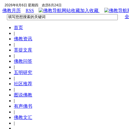
2026年8月6日 星期四
农历6月24日
佛教月历
RSS
加入收藏
首页
|
佛教资讯
|
菩提文库
|
佛教问答
|
五明研究
|
社区推荐
|
图说佛教
|
有声佛书
|
佛教文汇
|