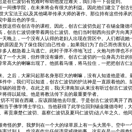
总是在仁波切有危难时帮助他度过难关，我们等一下会提到。
间佛学院，在未来将会有很大的利益。因此他们建立了创古佛学
八世大宝法王)以及其他噶举传承大师的著作。那位持有这些传承
院中最出色的学生。
授这些在创古寺的课程。因此，创古仁波切负起了在锡金隆德
高，创古仁波切便带着两位仁波切。他们当时朝西向拉萨方向离
一天晚上，一个没有人认得的老妇人出现在营区中。人们都说她
亡的原因是为了保住我们自己性命，如果我们为了自己而伤害别人
多人都急着上马逃亡。此时子弹不停地飞过，火炮与炸弹也不停
现了一个大洞，但炸弹没有爆炸。创古仁波切的一位身高力壮的
异常高大的喇嘛出现了。他抓着马缰，将马拉住，一把把创古仁
之后，大家问起那名身形巨大的喇嘛，没有人知道他是谁。最
事件中，我们可以知道，创古仁波切的护法神是一直跟着他的。
的祖普寺。在此之前，我(天津南加)从来没有听过创古仁波切
学将得以延续。他是将教法传下去的最重要学者。
切不可留在西藏，应该跟随他去印度。于是创古仁波切离开了西
相当于佛学博士学位)。当他获得了此学位回到锡金隆德寺时，
蒋贡康楚仁波切、嘉察仁波切及夏玛仁波切)达八年之久。他同
很奇怪的梦。我梦到在一个大的绿草原上有一头大黑牛。空中一个
伤害过别人，也没有作出任何违背戒律的事。这实在是一个很奇