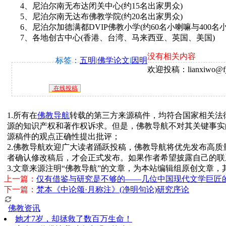
4、尼泊尔南无布达闭关中心(约15名出家男众)
5、尼泊尔南无达布佛教学院(约20名出家男众)
6、尼泊尔加德满都DVIP佛教小学(约60名小喇嘛与400名小
7、各地创古中心(香港、台湾、马来西亚、英国、美国)
没有相关内容
标签：
五明
|
佛学论文
|
因明
欢迎投稿：lianxiwo@fj
在线投稿
1.所有在
佛教导航
转载的第三方来源稿件，均符合国家相关法
源的知识产权和著作权诉求。但是，佛教导航不对其关键事实
源稿件的观点正确性提出批评；
2.佛教导航欢迎广大读者踊跃投稿，佛教导航将优先发布高
者确认修改稿后，才会正式发布。如果作者希望披露自己的联
3.文章来源注明“佛教导航”的文章，为本站编辑组原创文章
上一篇：
仅有借鉴与研究是不够的——几位中国现代文学巨匠
下一篇：
梵本《中论颂·月称注》(净明句论)研究序论
佛教资讯
她才7岁，却拯救了数百万生命！