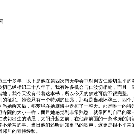
容
边三十多年。以下是他在第四次南无学会中对创古仁波切生平的
切已经相识二十八年了。我有许多机会与仁波切相处，而且一直
惜地，我今天没有带着这本书，所以今天的叙述可能不很完整。
的征兆。她说只有一个特别的征兆，那就是当她怀孕三、四个月
且当她醒来后，那梦境在她脑海中盘桓了一整天。那是唯一的特
但寺院的大小一样，而且她感觉到非常熟悉，就像回到自己的家
波切出生的清晨，太阳升起之前，在他家前面的一条冰冻的河流
常不录常的事。当日他们还听到知更鸟的歌声，这更是很不平常
围邻居的奇特经验。