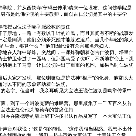
院，并从西钦寺(宁玛巴传承)请来一位堪布。这间佛学院是
的堪布是此佛学院的主要教师，而创古仁波切是其中的主要学
寺教授四位法子噶举派经教的责任。
开了康地，一路上有数以千计的难民，而且其间有不断的战事发
一定是间谍，他们必须杀死她才能躲过追兵。当几个年轻的藏人
的生命，那算什么？”他们因此没有杀害那名老妇人。
地在人群中爆炸。突然间，一颗炸弹朝着创古仁波切、塔里仁
骑士护卫牵过了一匹马，但那匹马受了惊吓，不断地拼命上下跳
波切抱上了马背，让仁波切冲出了重重的包围。如果当时仁波切
后大家才发现，那位喇嘛就是护法神“根严”的化身。他常以大
随时以不同的形象帮助着仁波切。
的名字。但当时，我亲耳听见大宝法王说仁波切是噶举传承中
藏，到了一个叫波克萨的难民营。那里聚集了一千五百名从各
大宝法王任命他为隆德寺的首席住持。
时亦在隆德寺的墙上留下许多书法作品及写了一本大宝法王传
声音对我说：‘这是你的转世。’这使我相当困惑。我想不出什
怪令我困扰的梦。”我们一起去请教大宝法王。大宝法王合掌