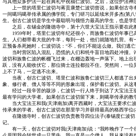
与其他众多护法一起在典礼中祝福仁波切。之后，这位护法神
上一世的塔里仁波切与蒋贡康楚仁波切曾说，如果创古寺有一
一间噶玛噶举传承属的佛学院，专门研习以延续米开多杰(第
生。创古仁波切是学生中最聪明与领悟力最高的学生，也是学
之后，在锡金的隆德寺中，第十六世大宝法王指示要在此教
1959年时，塔里仁波切年纪还很小，而族鲁仁波切年事已
生。人们都带着大批的牛羊，每到一处，他们就随地扎营。有
正预备杀死她时，仁波切说：“不，你们不能这么做。我们逃
当时营区陷入混乱，恐慌的人们和牦牛盲目地四处冲撞。许
波切和族鲁仁波的帐棚飞过来，在棚边轰地一声落下。地上出
跃，没有人能收伏它，那位骑士连拉都拉不住。突然间，一位
上不了马，一定逃不出来。
当夜，创古仁波切、塔里仁波和族鲁仁波切三人都逃了出来。
象、修行者、僧人等等不同的形象出现，保护着仁波切。从这
经过一段辛苦的跋涉，仁波切一行人终于到达了大宝法王驻锡
最有学问的大学者。如果创古仁波切留下来，则噶举传承的教
当大宝法王和我(天津南加)离开西藏时，大宝法王要求仁波
传承来的学者。创古仁波切在那里学习并获得最高的格西学位(
在隆德寺时，创古仁波切负责教导四位法子(泰锡度仁波切、
记。
有一天，创古仁波切对我(天津南加)说：“我昨晚作了一个
么原因我会转世成一只黑牛。我一直是一个僧人，我从来没有