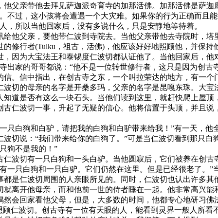
他父亲带他去拜见萨迦派奇育寺的加那活佛。加那活佛是萨迦康
字。不过，这小孩将会遭遇一个大灾难。如果你的行为正确而且
的人，所以当他回家后，没有多说什么，只是安静地等待着。
他父亲，要他带仁波到寺院去。当他父亲带他去寺院时，塔里仁波
修行者(Tulku，祖古，活佛)，他应该好好地照顾他，并保持
因为大宝法王和泰锡度仁波切都认证他了。当他回家后，他对
贡寺出家的哥哥都说：“他不是一位转世修行者，这只是因为创古
信。信中指出，在创古寺之东，一个叫拉荣达的地方，有一个门
仁波切的母亲的名字是开桑多玛，父亲的名字是昆嘎东珠。大宝
人知道是否有这么一块石头。当他们读到这里，就赶快爬上屋顶
创古仁波切一事，升起了无疑的信心。他将信置于头顶，并且说
只白狗和白驴，请把我的白狗和白驴带来给我！”有一天，他全
波切说：“我们带来给你的白狗了。”可是当仁波切看到那只白狗
只狗不是我的！”
仁波切有一只白狗和一头白驴。当他圆寂后，它们被养在创古寺
切有一只白狗和一只白驴。它们仍然在这里。但是已经很老了。”
都是仁波切周围的人亲眼所见的。同时，仁波切也认出许多其
就离开他母亲，而和他前一世的侍者睡在一起。他非常高兴能
然会回家看他父母，但是，大多数的时间，他都专心地研习佛法
顾仁波切。创古寺有一位有天眼的人，能看到灵界一般人所看