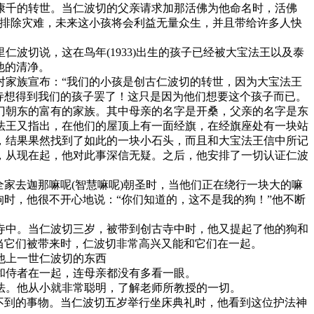
千的转世。当仁波切的父亲请求加那活佛为他命名时，活佛
能排除灾难，未来这小孩将会利益无量众生，并且带给许多人快
切说，这在鸟年(1933)出生的孩子已经被大宝法王以及泰
他的清净。
家族宣布：“我们的小孩是创古仁波切的转世，因为大宝法王
寺想得到我们的孩子罢了！这只是因为他们想要这个孩子而已。
朝东的富有的家族。其中母亲的名字是开桑，父亲的名字是东
法王又指出，在他们的屋顶上有一面经旗，在经旗座处有一块站
，结果果然找到了如此的一块小石头，而且和大宝法王信中所记
，从现在起，他对此事深信无疑。之后，他安排了一切认证仁波
家去迦那嘛呢(智慧嘛呢)朝圣时，当他们正在绕行一块大的嘛
时，他很不开心地说：“你们知道的，这不是我的狗！”他不断
中。当仁波切三岁，被带到创古寺中时，他又提起了他的狗和
当它们被带来时，仁波切非常高兴又能和它们在一起。
他上一世仁波切的东西
和侍者在一起，连母亲都没有多看一眼。
。他从小就非常聪明，了解老师所教授的一切。
不到的事物。当仁波切五岁举行坐床典礼时，他看到这位护法神