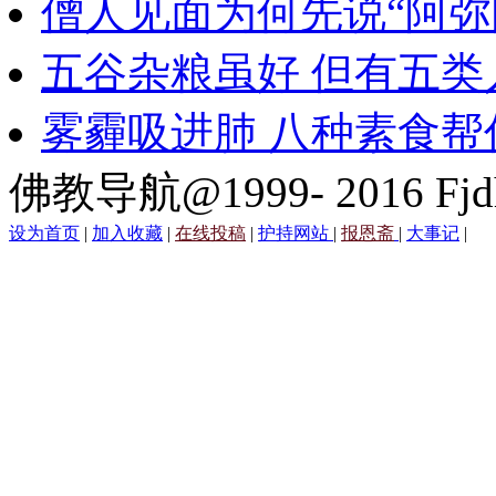
僧人见面为何先说“阿弥
五谷杂粮虽好 但有五类
雾霾吸进肺 八种素食帮
佛教导航@1999- 2016 Fjd
设为首页
|
加入收藏
|
在线投稿
|
护持网站
|
报恩斋
|
大事记
|