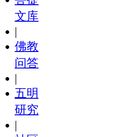
文库
|
佛教
问答
|
五明
研究
|