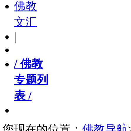
佛教
文汇
|
/ 佛教
专题列
表 /
您现在的位置：
佛教导航