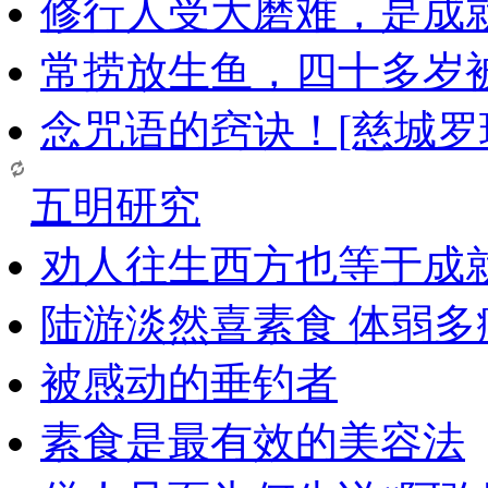
修行人受大磨难，是成
常捞放生鱼，四十多岁
念咒语的窍诀！[慈城罗
五明研究
劝人往生西方也等于成
陆游淡然喜素食 体弱多
被感动的垂钓者
素食是最有效的美容法