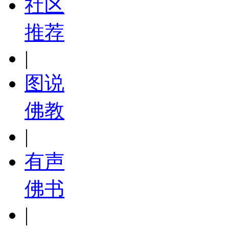
社区
推荐
|
图说
佛教
|
有声
佛书
|