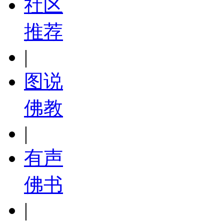
社区
推荐
|
图说
佛教
|
有声
佛书
|