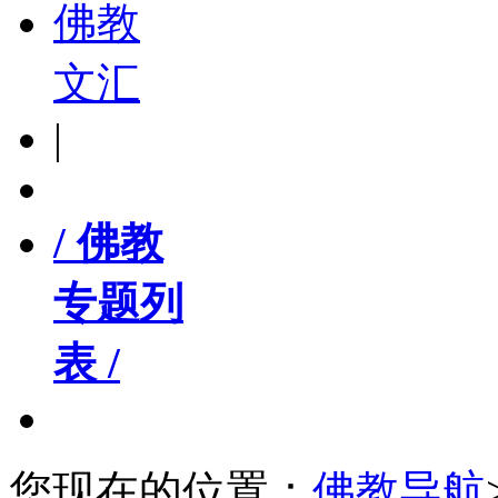
佛教
文汇
|
/ 佛教
专题列
表 /
您现在的位置：
佛教导航