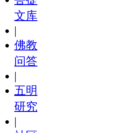
文库
|
佛教
问答
|
五明
研究
|