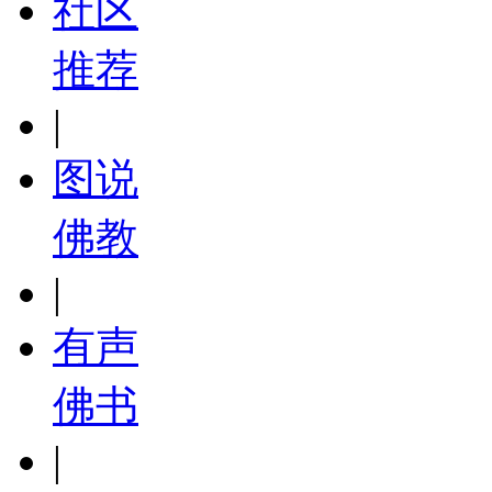
社区
推荐
|
图说
佛教
|
有声
佛书
|