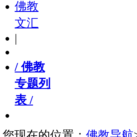
佛教
文汇
|
/ 佛教
专题列
表 /
您现在的位置：
佛教导航