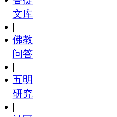
文库
|
佛教
问答
|
五明
研究
|