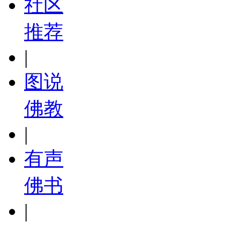
社区
推荐
|
图说
佛教
|
有声
佛书
|