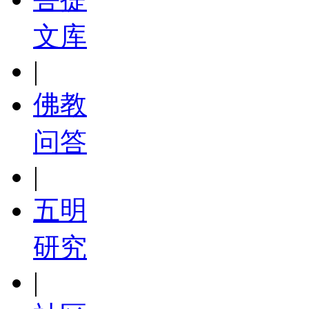
文库
|
佛教
问答
|
五明
研究
|