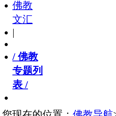
佛教
文汇
|
/ 佛教
专题列
表 /
您现在的位置：
佛教导航