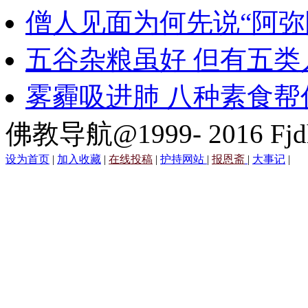
僧人见面为何先说“阿弥
五谷杂粮虽好 但有五类
雾霾吸进肺 八种素食帮
佛教导航@1999- 2016 Fjd
设为首页
|
加入收藏
|
在线投稿
|
护持网站
|
报恩斋
|
大事记
|