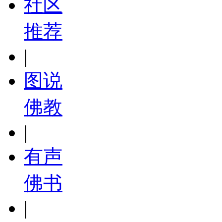
社区
推荐
|
图说
佛教
|
有声
佛书
|