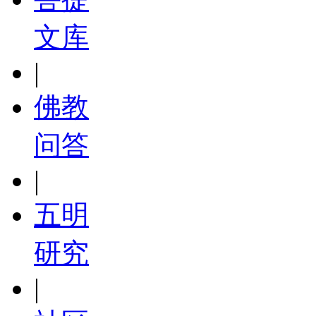
文库
|
佛教
问答
|
五明
研究
|