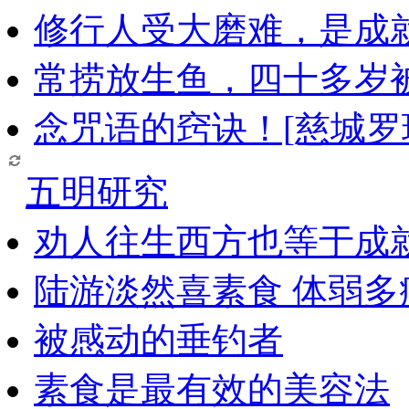
修行人受大磨难，是成
常捞放生鱼，四十多岁
念咒语的窍诀！[慈城罗
五明研究
劝人往生西方也等于成
陆游淡然喜素食 体弱多
被感动的垂钓者
素食是最有效的美容法