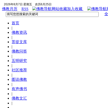
2026年8月7日 星期五
农历6月25日
佛教月历
RSS
加入收藏
首页
|
佛教资讯
|
菩提文库
|
佛教问答
|
五明研究
|
社区推荐
|
图说佛教
|
有声佛书
|
佛教文汇
|