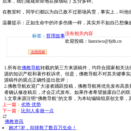
后来，我们规规矩矩地在操场站了五分多钟。
在教室时，同学们都以为自己敌不过那场风雪，事实上，叫他
温馨提示：正如生命中的许多伤痛一样，其实并不如自己想像
没有相关内容
标签：
哲理故事
欢迎投稿：lianxiwo@fjdh.cn
在线投稿
1.所有在
佛教导航
转载的第三方来源稿件，均符合国家相关法
源的知识产权和著作权诉求。但是，佛教导航不对其关键事实
源稿件的观点正确性提出批评；
2.佛教导航欢迎广大读者踊跃投稿，佛教导航将优先发布高
者确认修改稿后，才会正式发布。如果作者希望披露自己的联
3.文章来源注明“佛教导航”的文章，为本站编辑组原创文章
上一篇：
劣势 优势
下一篇：
比别人多做一点
佛教资讯
她才7岁，却拯救了数百万生命！