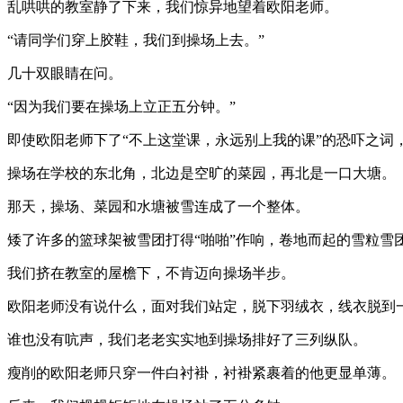
乱哄哄的教室静了下来，我们惊异地望着欧阳老师。
“请同学们穿上胶鞋，我们到操场上去。”
几十双眼睛在问。
“因为我们要在操场上立正五分钟。”
即使欧阳老师下了“不上这堂课，永远别上我的课”的恐吓之词
操场在学校的东北角，北边是空旷的菜园，再北是一口大塘。
那天，操场、菜园和水塘被雪连成了一个整体。
矮了许多的篮球架被雪团打得“啪啪”作响，卷地而起的雪粒
我们挤在教室的屋檐下，不肯迈向操场半步。
欧阳老师没有说什么，面对我们站定，脱下羽绒衣，线衣脱到
谁也没有吭声，我们老老实实地到操场排好了三列纵队。
瘦削的欧阳老师只穿一件白衬褂，衬褂紧裹着的他更显单薄。