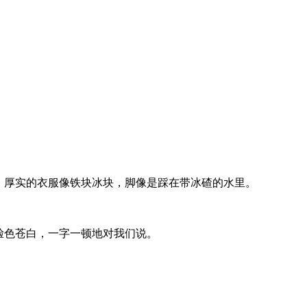
，厚实的衣服像铁块冰块，脚像是踩在带冰碴的水里。
脸色苍白，一字一顿地对我们说。