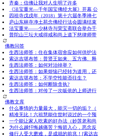
齐秦：信佛让我对人生明了许多
《法宝重光—千年国宝佛经大展》开幕 公
四祖寺戊戌年（2018）第十六届冬季禅七
庐山东林寺净土苑念佛经行法会圆满结束
法宝重光——少林寺与荣宝斋联合举办千
普陀山三坛大戒得戒和尚上道下慈律师带
佛教问答
生西法师答：住在集体宿舍应如何供护法
索达吉堪布答：普贤王如来、五方佛、释
生西法师答：如何对治掉举？
生西法师答：如果烦恼已经转为道用，还
索达吉堪布答：​不学空性能否往生？
生西法师答：如何断除贪执?
生西法师答：对传了一次皈依的上师进行
佛教文库
什么事情的力量最大，能灭一切的垢？（
精准无比！六祖慧能住世时说过的一个预
一个能让家人吃素的好办法（妙莲老和尚
为什么越忏悔越痛苦？悔箭入心，恶念反
修行人受大磨难，是成就的前兆！[索达吉