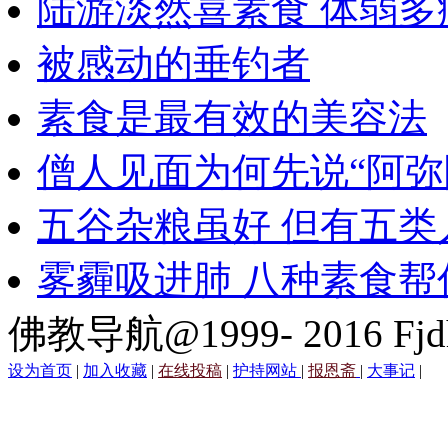
陆游淡然喜素食 体弱多
被感动的垂钓者
素食是最有效的美容法
僧人见面为何先说“阿弥
五谷杂粮虽好 但有五类
雾霾吸进肺 八种素食帮
佛教导航@1999- 2016 Fjd
设为首页
|
加入收藏
|
在线投稿
|
护持网站
|
报恩斋
|
大事记
|