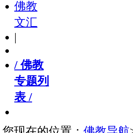
佛教
文汇
|
/ 佛教
专题列
表 /
您现在的位置：
佛教导航