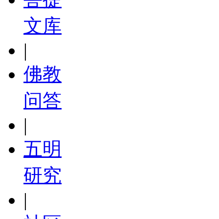
文库
|
佛教
问答
|
五明
研究
|