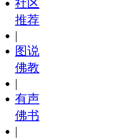
社区
推荐
|
图说
佛教
|
有声
佛书
|