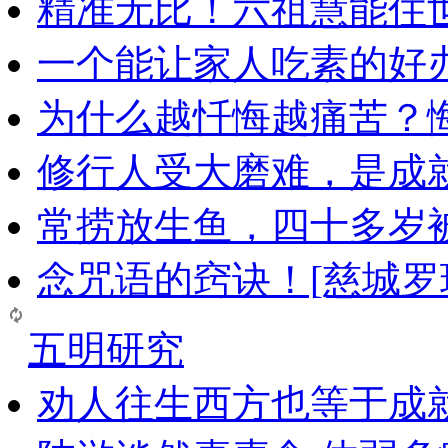
精准无比！六祖慧能住
一个能让家人吃素的好
为什么越忏悔越痛苦？
修行人受大磨难，是成
常捞放生鱼，四十多岁
念咒语的窍诀！[慈城罗
五明研究
劝人往生西方也等于成