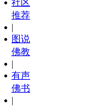
社区
推荐
|
图说
佛教
|
有声
佛书
|