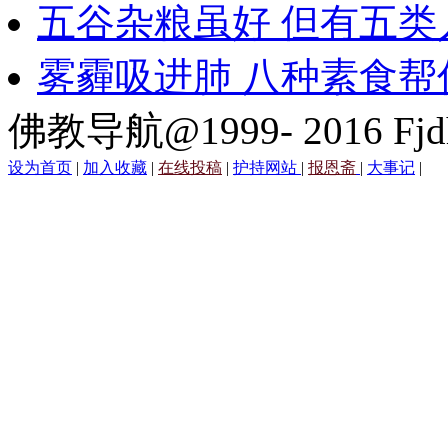
五谷杂粮虽好 但有五类
雾霾吸进肺 八种素食帮
佛教导航@1999- 2016 Fjd
设为首页
|
加入收藏
|
在线投稿
|
护持网站
|
报恩斋
|
大事记
|