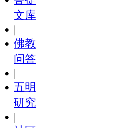
文库
|
佛教
问答
|
五明
研究
|