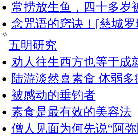
常捞放生鱼，四十多岁
念咒语的窍诀！[慈城罗
五明研究
劝人往生西方也等于成
陆游淡然喜素食 体弱多
被感动的垂钓者
素食是最有效的美容法
僧人见面为何先说“阿弥