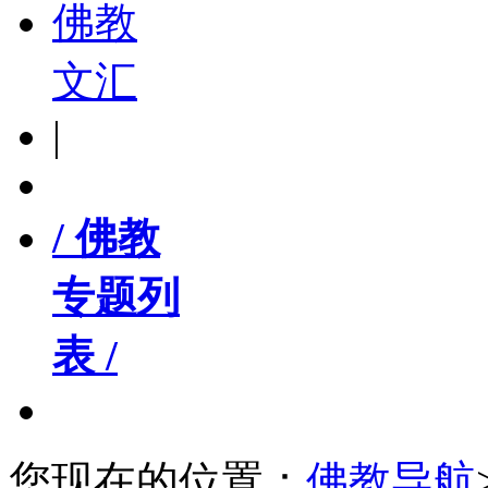
佛教
文汇
|
/ 佛教
专题列
表 /
您现在的位置：
佛教导航