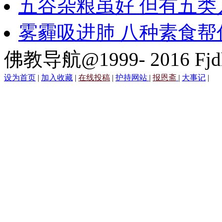
五谷杂粮虽好 但有五类
雾霾吸进肺 八种素食帮
佛教导航@1999- 2016 Fjd
设为首页
|
加入收藏
|
在线投稿
|
护持网站
|
报恩斋
|
大事记
|