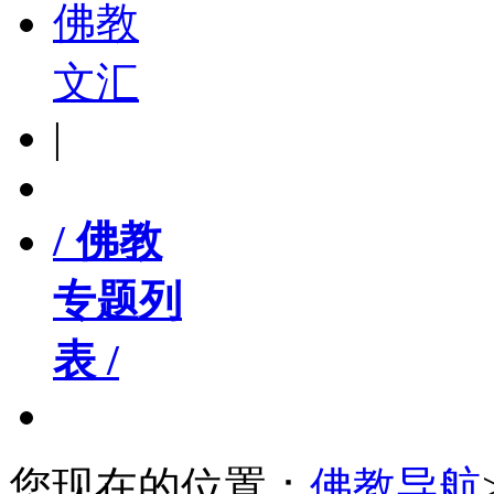
佛教
文汇
|
/ 佛教
专题列
表 /
您现在的位置：
佛教导航