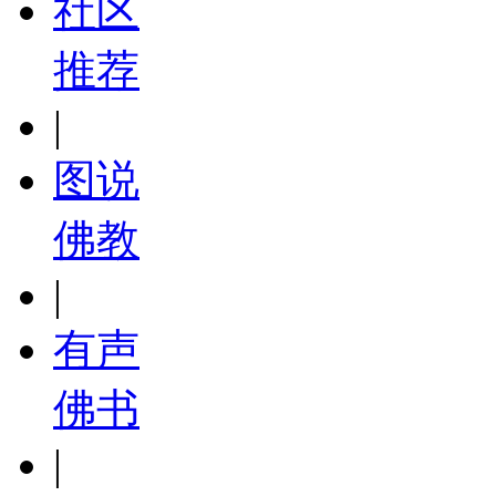
社区
推荐
|
图说
佛教
|
有声
佛书
|