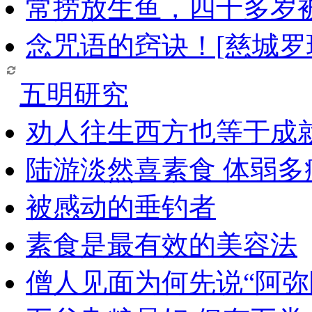
常捞放生鱼，四十多岁
念咒语的窍诀！[慈城罗
五明研究
劝人往生西方也等于成
陆游淡然喜素食 体弱多
被感动的垂钓者
素食是最有效的美容法
僧人见面为何先说“阿弥