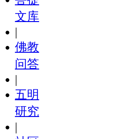
文库
|
佛教
问答
|
五明
研究
|