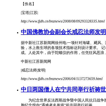
【佚名】
|宝塔|
江苏
|
http://www.fjdh.cn/bnznews/2008/08/09293328335.html
中国佛教协会副会长戒忍法师发明
据中新社
江苏
新闻网徐州电:一项针对海啸、飓风、
验，水上救生球的各项技术指标达到设计要求。 
成。人处其中，由于陀螺仪的作用，任凭狂风恶浪，卷
中新社
江苏
新闻网
|戒忍法师|发明|
http://www.fjdh.cn/bnznews/2006/04/1137273659.html
中日两国僧人在宁共同举行祈祷世
为纪念世界反法西斯战争暨中国人民抗日战争胜利
胞纪念馆内“遇难者名单墙”前共同举行祈祷...