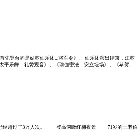
首先登台的是姑苏仙乐团...将军令》。 仙乐团演出结束，
江苏
平乐舞 礼赞观音》、《瑜伽密法 安立坛场》、《恭贺...
已经超过了3万人次。 登高俯瞰红梅夜景 71岁的王老伯