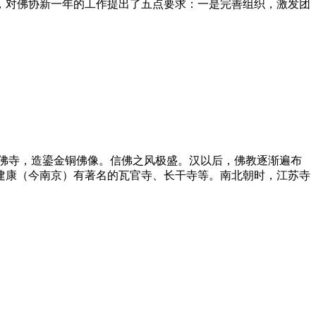
定，对佛协新一年的工作提出了五点要求：一是完善组织，激发团
佛寺，造鎏金铜佛像。信佛之风极盛。汉以后，佛教逐渐遍布
建康（今南京）有著名的瓦官寺、长干寺等。南北朝时，
江苏
寺