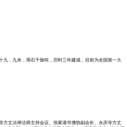
二十九．九米，用石千馀吨，历时三年建成，目前为全国第一大
香山寺方丈法禅法师主持会议。张家港市佛协副会长、永庆寺方丈