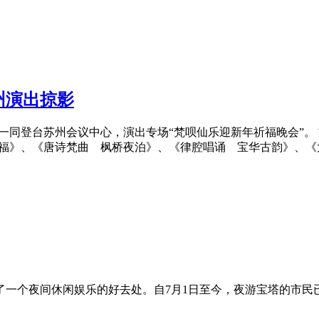
州演出掠影
一同登台苏州会议中心，演出专场“梵呗仙乐迎新年祈福晚会”。 
福》、《唐诗梵曲 枫桥夜泊》、《律腔唱诵 宝华古韵》、《太
一个夜间休闲娱乐的好去处。自7月1日至今，夜游宝塔的市民