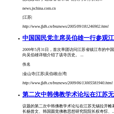
news.jschina.com.cn
|
江苏
|
http://www.fjdh.cn/bnznews/2005/09/181246902.html
中国国民党主席吴伯雄一行参观
江
2009年5月31日，首次率团访问江苏省镇江市
向吴伯雄详细介绍了该寺历史。 ...
佚名
|金山寺|
江苏
|吴伯雄|台湾|
http://www.fjdh.cn/bnznews/2009/06/13005581940.html
第二次中韩佛教学术论坛在
江苏
无
议题的第二次中韩佛教学术论坛在
江苏
无锡拉开帷
长杨曾文、韩国圆觉佛教思想研究院院长权奇悰、.