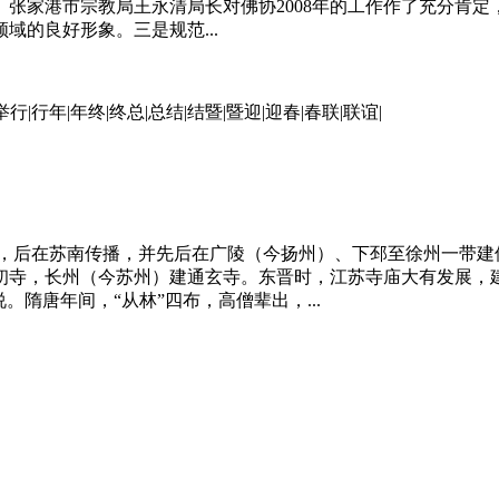
结。张家港市宗教局王永清局长对佛协2008年的工作作了充分肯
域的良好形象。三是规范...
举行|行年|年终|终总|总结|结暨|暨迎|迎春|春联|联谊|
，后在苏南传播，并先后在广陵（今扬州）、下邳至徐州一带建
初寺，长州（今苏州）建通玄寺。东晋时，
江苏
寺庙大有发展，
隋唐年间，“从林”四布，高僧辈出，...