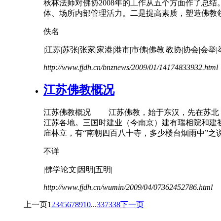
秋林法师对佛协2008年的工作从五个方面作了总
体、场所内部管理活力。二是提高素质，塑造佛教领
佚名
|
江苏
|苏张|张家|家港|港市|市佛|佛教|教协|协会|会举|
http://www.fjdh.cn/bnznews/2009/01/14174833932.html
江苏
佛教概况
江苏
佛教概况
江苏
佛教，始于东汉，先在苏北
江苏
各地。三国时建业（今南京）建有瑞相院和建
庙林立，有“南朝四百八十寺，多少楼台烟雨中”之说。
不详
|佛学论文|因明|五明|
http://www.fjdh.cn/wumin/2009/04/07362452786.html
上一页
1
2
3
4
5
6
7
8
9
10
...
337
338
下一页