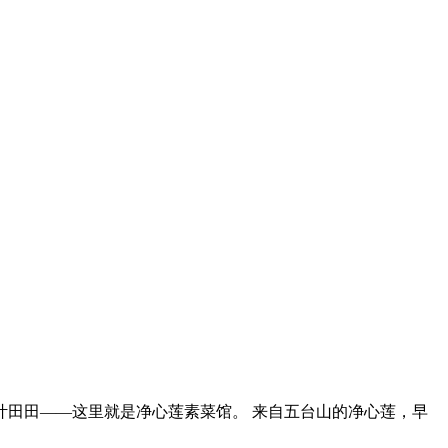
叶田田——这里就是净心莲素菜馆。 来自五台山的净心莲，早