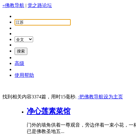
«佛教导航
|
觉之路论坛
高级
使用帮助
找到相关内容3374篇，用时15毫秒.
·把佛教导航设为主页
净心莲素菜馆
门外的墙角供着一尊观音，旁边伴着一束小花，一
已是佛教圣地五...