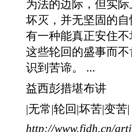
为法的边际，但实际
坏
灭，并无坚固的自
有一种能真正安住不
这些轮回的盛事而不
识到
苦
谛。 ...
益西彭措堪布讲
|无常|轮回|
坏
苦
|变
苦
|
http://www.fjdh.cn/ar