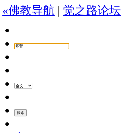
«佛教导航
|
觉之路论坛