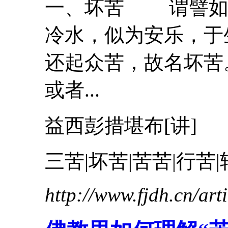
一、
坏
苦
谓譬如极
冷水，似为安乐，于
还起众
苦
，故名
坏
苦
或者...
益西彭措堪布[讲]
三
苦
|
坏
苦
|苦苦|行
苦
http://www.fjdh.cn/ar