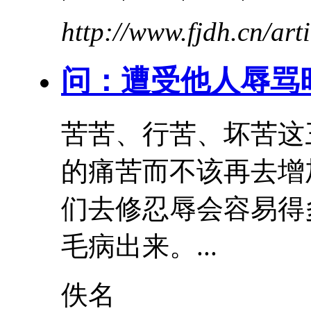
http://www.fjdh.cn/ar
问：遭受他人辱骂
苦苦、行
苦
、
坏
苦
这
的痛苦而不该再去增
们去修忍辱会容易得
毛病出来。...
佚名