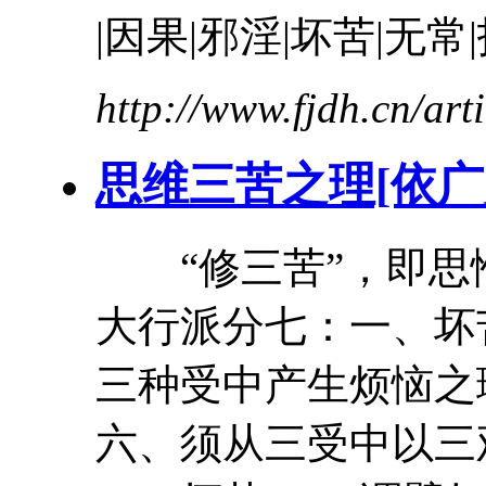
|因果|邪淫|
坏
苦
|无常
http://www.fjdh.cn/ar
思维三
苦
之理[依
“修三
苦
”，即思
大行派分七：一、
坏
三种受中产生烦恼之
六、须从三受中以