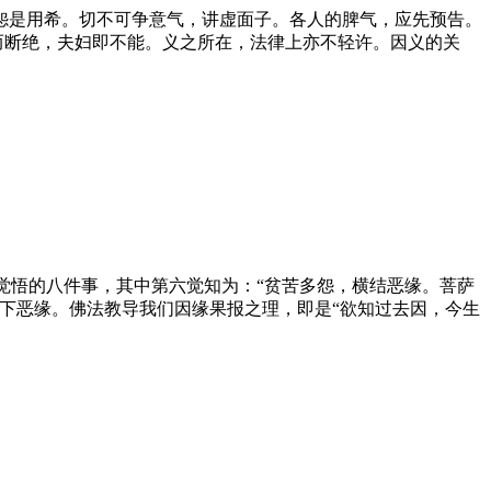
怨是用希。切不可争意气，讲虚面子。各人的脾气，应先预告。
而断绝，夫妇即不能。义之所在，法律上亦
不
轻许。因义的关
觉悟的八件事，其中第六觉知为：“贫苦多怨，横结
恶
缘。菩萨
下
恶
缘。佛法教导我们因缘果报之理，即是“欲知过去因，今生