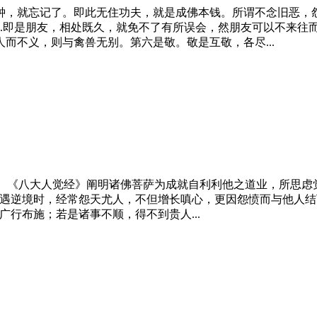
钟，就忘记了。即此无住功夫，就是成佛本钱。所谓
不
念旧
恶
，
...即是朋友，相处既久，就免不了有所误会，然朋友可以
不
来往
而不义，则与禽兽无别。第六是敬。敬是互敬，各尽...
 《八大人觉经》阐明诸佛菩萨为成就自利利他之道业，所思虑
遭遇逆境时，经常怨天尤人，不但增长嗔心，更因怨愤而与他人结
能广行布施；若是诸事
不
顺，得不到贵人...