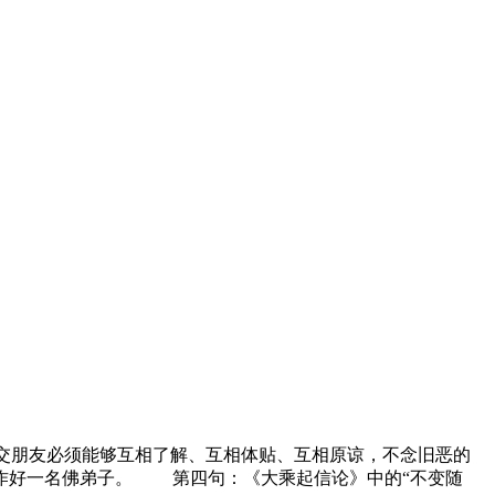
交朋友必须能够互相了解、互相体贴、互相原谅，
不
念旧
恶
的
作好一名佛弟子。 第四句：《大乘起信论》中的“不变随