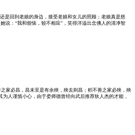
，还是回到老娘的身边，接受老娘和女儿的照顾；老娘真是慈
她说：“我和烦恼，较
不
相应”，笑得洋溢出念佛人的清净智
之家必昌，昌未至是有余殃，殃去则昌；积不善之家必殃，殃
，其为人谨慎小心，由于娄师德曾经向武后推荐狄人杰的才能，