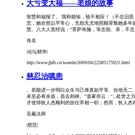
大亏变大福——老娘的故事
智慧和福报了。 我和烦恼，较
不
相应！（
不
念旧
恶
悲，她全然以平常心，无怨无尤地照顾背叛她多年的
慧。八大人觉经说：“菩萨布施，等念怨、亲，
不
念
佚名
|论坛精华|
http://www.fjdh.cn/wumin/2009/04/22585175921.html
慈忍治嗔恚
。若能进一步明白众生与己身真如平等、自他无二
未至必有余昌，昌去则殃。”道家亦云：“...处
才使得狄人杰顺利的担任宰相一职；然而，狄人杰
见羲法师
|慈悲|