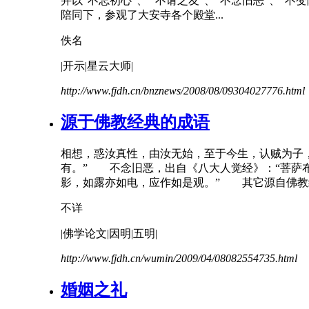
并以“不忘初心”、 “
不
请之友”、“
不
念旧
恶
”、“不
陪同下，参观了大安寺各个殿堂...
佚名
|开示|星云大师|
http://www.fjdh.cn/bnznews/2008/08/09304027776.html
源于佛教经典的成语
相想，惑汝真性，由汝无始，至于今生，认贼为子
有。”
不
念旧
恶
，出自《八大人觉经》：“菩萨
影，如露亦如电，应作如是观。” 其它源自佛教经
不详
|佛学论文|因明|五明|
http://www.fjdh.cn/wumin/2009/04/08082554735.html
婚姻之礼