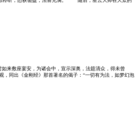
众恭敬聆听，悉获饶益，法喜充满。 随后，星云大师在大众的
时如来敷座宴安，为诸会中，宣示深奥，法筵清众，得未曾
观，同出《金刚经》那首著名的偈子：“一切有为法，如梦幻泡