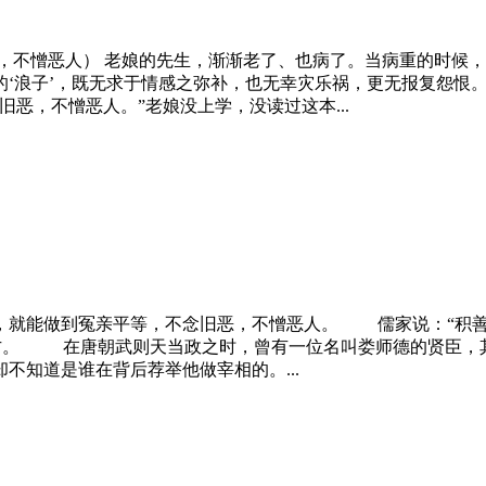
，
不
憎恶人） 老娘的先生，渐渐老了、也病了。当病重的时候
‘浪子’，既无求于情感之弥补，也无幸灾乐祸，更无报复怨恨。
旧
恶
，
不
憎恶人。”老娘没上学，没读过这本...
，就能做到冤亲平等，
不
念旧
恶
，
不
憎恶人。 儒家说：“积善
世之方。 在唐朝武则天当政之时，曾有一位名叫娄师德的贤臣
却
不
知道是谁在背后荐举他做宰相的。...