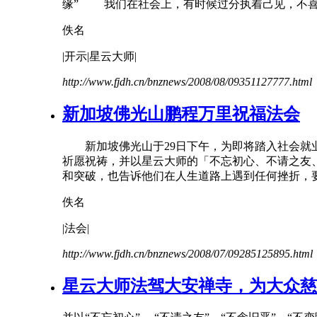
缘” 我们在社会上，有时候过分执着己见，
不
佚名
|开示|星云大师|
http://www.fjdh.cn/bnznews/2008/08/09351127777.html
新加坡佛光山鹏程万里祝福法会
新加坡佛光山于29日下午，为即将踏入社会就业
祈愿祝祷，并以星云大师的「不忘初心、
不
请之友
和突破，也告诉他们在人生道路上遇到任何挫折，要回
佚名
|法会|
http://www.fjdh.cn/bnznews/2008/07/09285125895.html
星云大师法驾大安禅寺，为大众慈