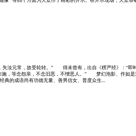
变随缘” 等四个方面为大众作了精彩的开示。在开示现场，大
，失汝元常，故受轮转。” 得未曾有，出自《楞严经》：“即
布施，等念怨亲，
不
念旧
恶
，
不
憎恶人。” 梦幻泡影、作如是
典的成语尚有功德无量、善男信女、普度众生...