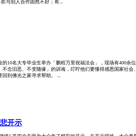
喜欢与别人合作固然不好；有...
的10名大专毕业生举办「鹏程万里祝福法会」，现场有400
、
不
念旧
恶
、不变随缘」的训诲，叮咛他们要懂得感恩国家社会
到佛光之家寻求帮助。 ...
悲开示