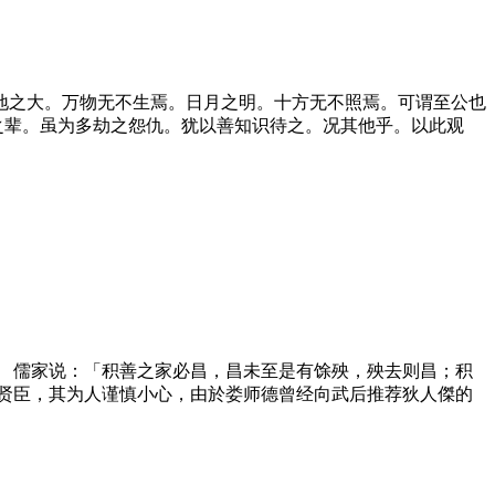
之大。万物无不生焉。日月之明。十方无不照焉。可谓至公也
多之辈。虽为多劫之怨仇。犹以善知识待之。况其他乎。以此观
儒家说：「积善之家必昌，昌未至是有馀殃，殃去则昌；积
的贤臣，其为人谨慎小心，由於娄师德曾经向武后推荐狄人傑的