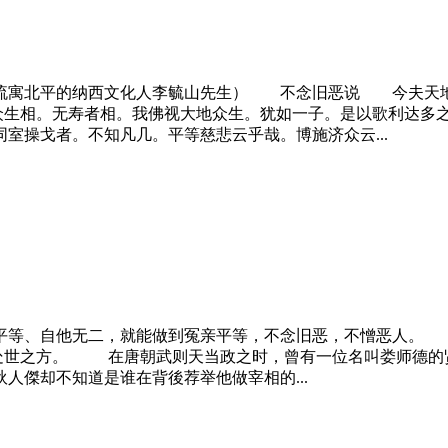
即流寓北平的纳西文化人李毓山先生）
不
念旧
恶
说 今夫天地
.众生相。无寿者相。我佛视大地众生。犹如一子。是以歌利达
室操戈者。不知凡几。平等慈悲云乎哉。博施济众云...
平等、自他无二，就能做到冤亲平等，
不
念旧
恶
，
不
憎恶人。 
..处世之方。 在唐朝武则天当政之时，曾有一位名叫娄师德
狄人傑却
不
知道是谁在背後荐举他做宰相的...