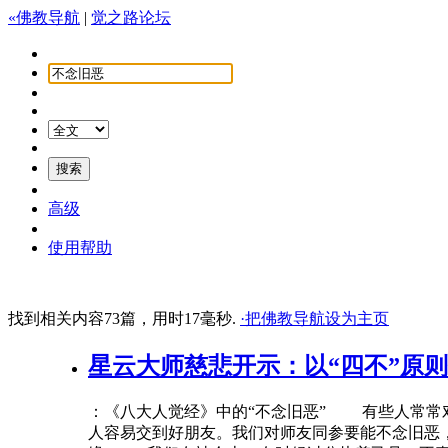
«佛教导航
|
觉之路论坛
高级
使用帮助
找到相关内容73篇，用时17毫秒.
·把佛教导航设为主页
星云大师慈悲开示：以“四
不
”原
：《八大人觉经》中的“
不
念旧
恶
” 有些人常常
人容易交到好朋友。我们对师友同参要能
不
念旧
恶