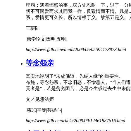
埋怨；遇着恼怒的事，双方先忍耐一下，过了一分
切不可因爱而求其同我一样，反致情而
不
情。凡是
系，爱情更可久长。所以情根于义。故第五是义。人
王骧陆
|佛学论文|因明|五明|
http://www.fjdh.cn/wumin/2009/05/05594178973.html
等念怨亲
真实地说明了“未成佛道，先结人缘”的重要性。
布施，等念怨亲，
不
念旧
恶
，
不
憎恶人。”当人们
受者是”，若是贫穷困苦，必是今生或过去生中未
文／见恁法师
|慈悲|平等|菩提心|
http://www.fjdh.cn/article/2009/09/12461887616.html