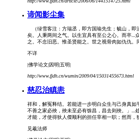
http://www.fjdh.cn/article/2006/06/1441514725.html
谛闻影尘集
（绿雪客注：方瑞丞，即方国瑜先生；毓山，
矣。人秉两间之气。以生宜具有至公之心。而卒..
之。
不
念旧
恶
。惟圣贤能之。世之视骨肉如仇仇。同
不详
|佛学论文|因明|五明|
http://www.fjdh.cn/wumin/2009/04/15031455673.html
慈忍治瞋恚
祥和，解冤释结。若能进一步明白众生与己身真如
不善之家必殃，殃未至必有馀昌，昌去则殃。」.
才能，才使得狄人傑顺利的担任宰相一职；然而，
见羲法师