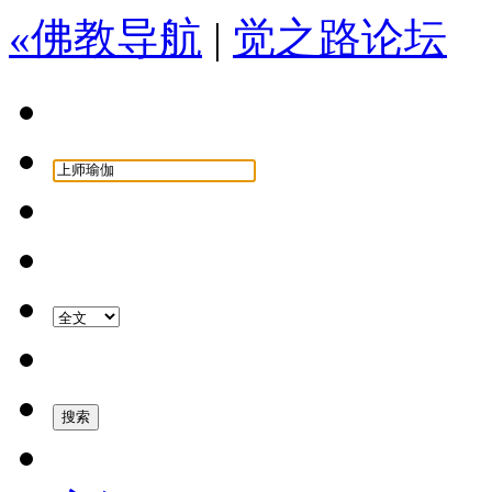
«佛教导航
|
觉之路论坛