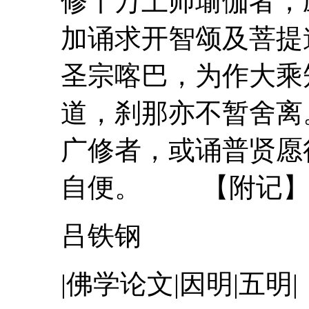
修十万
上
师
瑜伽
者，
加诵求开智颂及菩提
圣宗喀巴，为作大
道，刹那亦不暂舍
广修者，或诵普贤愿
自便。 【附
吕铁钢
|佛学论文|因明|五明|