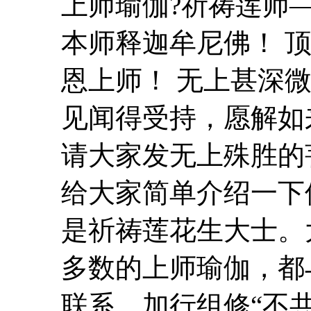
上
师
瑜伽
?祈祷莲师
本
师
释迦牟尼佛！ 
恩
上
师
！ 无上甚深
见闻得受持，愿解如
请大家发无上殊胜的
给大家简单介绍一下
是祈祷莲花生大士。
多数的
上
师
瑜伽
，都
联系。加行组修“不共加