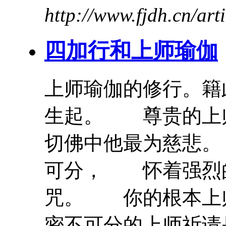
http://www.fjdh.cn/ar
四加行和
上
师
瑜伽
上
师
瑜伽
的修行。籍
生起。 尊贵的
上
切佛中他最为慈悲
可分， 怀着强烈
咒。 你的根本
上
密不可分的
上
师
祈请