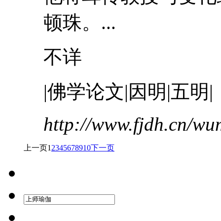
顿珠。...
不详
|佛学论文|因明|五明|
http://www.fjdh.cn/w
上一页
1
2
3
4
5
6
7
8
9
10
下一页