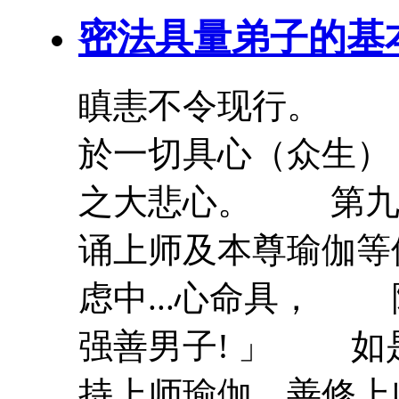
密法具量弟子的基
瞋恚不令现行。 
於一切具心（众生）
之大悲心。 第九
诵
上
师
及本尊
瑜伽
等
虑中...心命具，
强善男子! 」 如
持
上
师
瑜伽
，善修
上