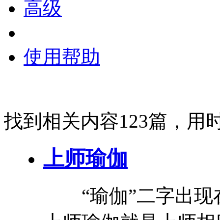
高级
使用帮助
找到相关内容123篇，用时
上
师
瑜伽
“
瑜伽
”二字出