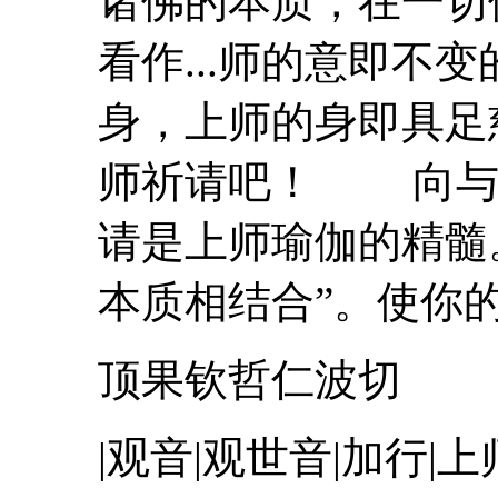
诸佛的本质，在一
看作...
师
的意即不变
身，
上
师
的身即具足
师
祈请吧！ 向与
请是
上
师
瑜伽
的精髓
本质相结合”。使你的心
顶果钦哲仁波切
|观音|观世音|加行|
上