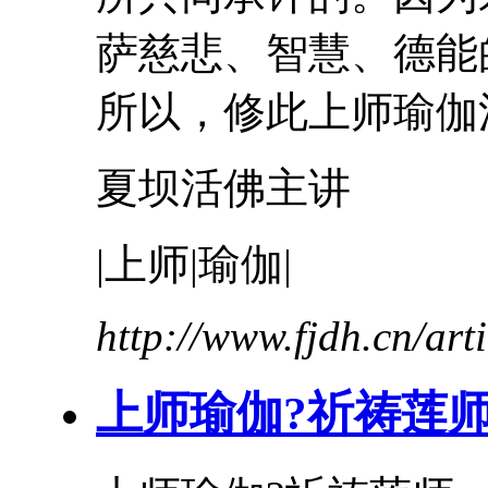
萨慈悲、智慧、德能
所以，修此
上
师
瑜伽
夏坝活佛主讲
|
上
师
|
瑜伽
|
http://www.fjdh.cn/ar
上
师
瑜伽
?祈祷莲