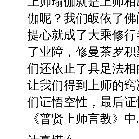
上
师
瑜伽
就是
上
师
相
伽
呢？我们皈依了佛
提心就成了大乘修行
了业障，修曼茶罗积
们还依止了具足法相
让我们得到
上
师
的窍
们证悟空性，最后证
《普贤
上
师
言教》中..