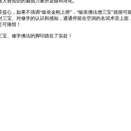
被大善知识的威德力量所震慑和溶化。
提心，如果不强调“皈依金刚上师”，“皈依佛法僧三宝”就很可
对三宝、对修学的认识和感知，通通停留在空洞的名词术语上面
足可痛惜！
三宝、修学佛法的脚印踏在了实处！