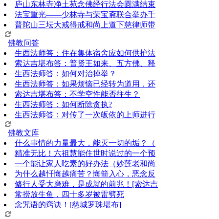
庐山东林寺净土苑念佛经行法会圆满结束
法宝重光——少林寺与荣宝斋联合举办千
普陀山三坛大戒得戒和尚上道下慈律师带
佛教问答
生西法师答：住在集体宿舍应如何供护法
索达吉堪布答：普贤王如来、五方佛、释
生西法师答：如何对治掉举？
生西法师答：如果烦恼已经转为道用，还
索达吉堪布答：​不学空性能否往生？
生西法师答：如何断除贪执?
生西法师答：对传了一次皈依的上师进行
佛教文库
什么事情的力量最大，能灭一切的垢？（
精准无比！六祖慧能住世时说过的一个预
一个能让家人吃素的好办法（妙莲老和尚
为什么越忏悔越痛苦？悔箭入心，恶念反
修行人受大磨难，是成就的前兆！[索达吉
常捞放生鱼，四十多岁被雷劈死
念咒语的窍诀！[慈城罗珠堪布]