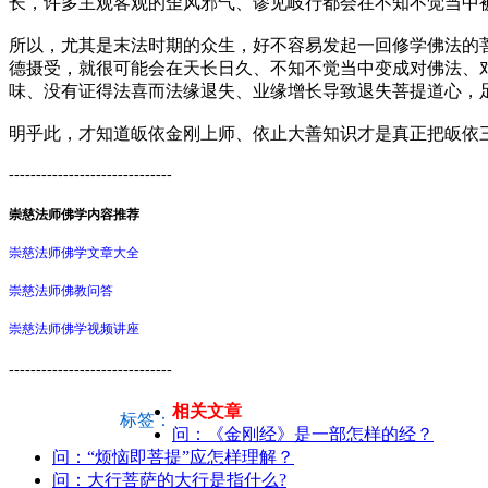
长，许多主观客观的歪风邪气、谬见岐行都会在不知不觉当中
所以，尤其是末法时期的众生，好不容易发起一回修学佛法的菩
德摄受，就很可能会在天长日久、不知不觉当中变成对佛法、
味、没有证得法喜而法缘退失、业缘增长导致退失菩提道心，
明乎此，才知道皈依金刚上师、依止大善知识才是真正把皈依
------------------------------
崇慈法师佛学内容推荐
崇慈法师佛学文章大全
崇慈法师佛教问答
崇慈法师佛学视频讲座
------------------------------
相关文章
标签：
问：《金刚经》是一部怎样的经？
问：“烦恼即菩提”应怎样理解？
问：大行菩萨的大行是指什么?