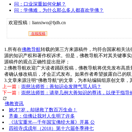
问：口业深重如何化解？
问：学佛难，为什么那么多人都喜欢学佛？
欢迎投稿：lianxiwo@fjdh.cn
在线投稿
1.所有在
佛教导航
转载的第三方来源稿件，均符合国家相关法
源的知识产权和著作权诉求。但是，佛教导航不对其关键事实
源稿件的观点正确性提出批评；
2.佛教导航欢迎广大读者踊跃投稿，佛教导航将优先发布高
者确认修改稿后，才会正式发布。如果作者希望披露自己的联
3.文章来源注明“佛教导航”的文章，为本站编辑组原创文章
上一篇：
崇慈法师答：善知识会发脾气骂人吗？
下一篇：
崇慈法师答：请举几例大善知识的尊讳，以便于指导
佛教资讯
她才7岁，却拯救了数百万生命！
齐秦：信佛让我对人生明了许多
《法宝重光—千年国宝佛经大展》开幕 公
四祖寺戊戌年（2018）第十六届冬季禅七