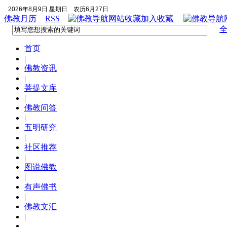
2026年8月9日 星期日
农历6月27日
佛教月历
RSS
加入收藏
首页
|
佛教资讯
|
菩提文库
|
佛教问答
|
五明研究
|
社区推荐
|
图说佛教
|
有声佛书
|
佛教文汇
|