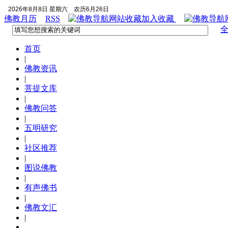
2026年8月8日 星期六
农历6月26日
佛教月历
RSS
加入收藏
首页
|
佛教资讯
|
菩提文库
|
佛教问答
|
五明研究
|
社区推荐
|
图说佛教
|
有声佛书
|
佛教文汇
|