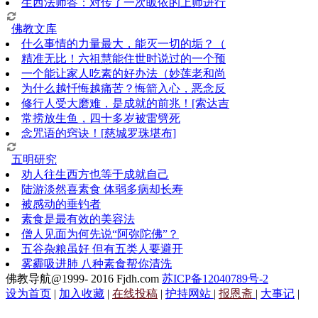
生西法师答：对传了一次皈依的上师进行
佛教文库
什么事情的力量最大，能灭一切的垢？（
精准无比！六祖慧能住世时说过的一个预
一个能让家人吃素的好办法（妙莲老和尚
为什么越忏悔越痛苦？悔箭入心，恶念反
修行人受大磨难，是成就的前兆！[索达吉
常捞放生鱼，四十多岁被雷劈死
念咒语的窍诀！[慈城罗珠堪布]
五明研究
劝人往生西方也等于成就自己
陆游淡然喜素食 体弱多病却长寿
被感动的垂钓者
素食是最有效的美容法
僧人见面为何先说“阿弥陀佛”？
五谷杂粮虽好 但有五类人要避开
雾霾吸进肺 八种素食帮你清洗
佛教导航@1999- 2016 Fjdh.com
苏ICP备12040789号-2
设为首页
|
加入收藏
|
在线投稿
|
护持网站
|
报恩斋
|
大事记
|