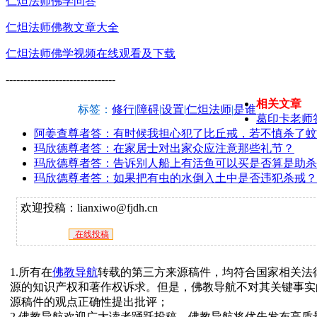
仁炟法师佛学问答
仁炟法师佛教文章大全
仁炟法师佛学视频在线观看及下载
-------------------------------
相关文章
标签：
修行
|
障碍
|
设置
|
仁炟法师
|
是谁
葛印卡老师
阿姜查尊者答：有时候我担心犯了比丘戒，若不慎杀了蚊
玛欣德尊者答：在家居士对出家众应注意那些礼节？
玛欣德尊者答：告诉别人船上有活鱼可以买是否算是助杀
玛欣德尊者答：如果把有虫的水倒入土中是否违犯杀戒？
欢迎投稿：lianxiwo@fjdh.cn
在线投稿
1.所有在
佛教导航
转载的第三方来源稿件，均符合国家相关法
源的知识产权和著作权诉求。但是，佛教导航不对其关键事实
源稿件的观点正确性提出批评；
2.佛教导航欢迎广大读者踊跃投稿，佛教导航将优先发布高