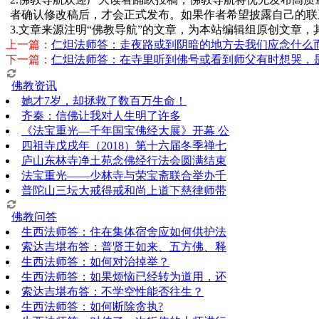
者确认修改稿后，才会正式发布。如果作者希望披露自己的联
3.文章来源注明“佛教导航”的文章，为本站编辑组原创文章
上一篇：
仁炟法师答：走夜路或到阴暗的地方去我们应念什么
下一篇：
仁炟法师答：在寺里听到佛号或看到师父有时想哭，
佛教资讯
她才7岁，却拯救了数百万生命！
齐秦：信佛让我对人生明了许多
《法宝重光—千年国宝佛经大展》开幕 公
四祖寺戊戌年（2018）第十六届冬季禅七
庐山东林寺净土苑念佛经行法会圆满结束
法宝重光——少林寺与荣宝斋联合举办千
普陀山三坛大戒得戒和尚上道下慈律师带
佛教问答
生西法师答：住在集体宿舍应如何供护法
索达吉堪布答：普贤王如来、五方佛、释
生西法师答：如何对治掉举？
生西法师答：如果烦恼已经转为道用，还
索达吉堪布答：​不学空性能否往生？
生西法师答：如何断除贪执?