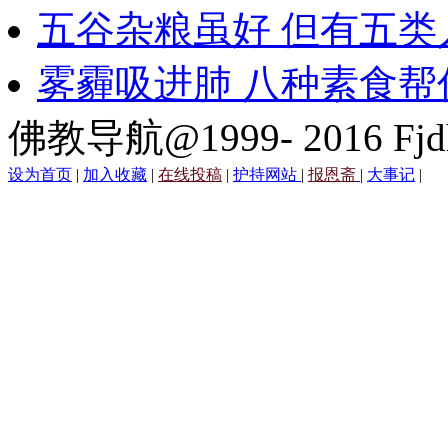
五谷杂粮虽好 但有五类
雾霾吸进肺 八种素食帮
佛教导航@1999- 2016 Fjd
设为首页
|
加入收藏
|
在线投稿
|
护持网站
|
报恩斋
|
大事记
|