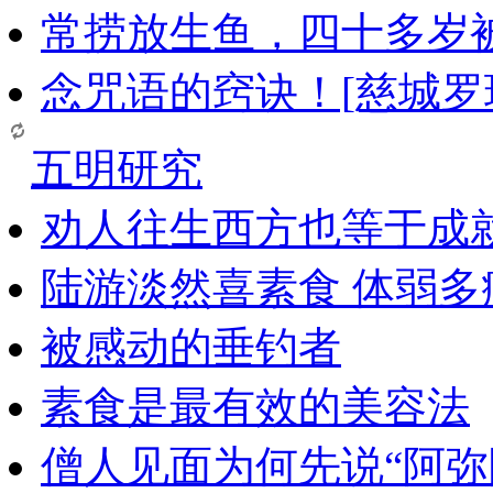
常捞放生鱼，四十多岁
念咒语的窍诀！[慈城罗
五明研究
劝人往生西方也等于成
陆游淡然喜素食 体弱多
被感动的垂钓者
素食是最有效的美容法
僧人见面为何先说“阿弥